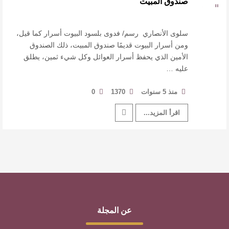
صندوق المبيت
القيمة الأدبية بين استحقاق النص وسلطة الجائزة
​ اللون الأحمر وشاح سردية الأدب وسر رمزية
سلوى الأنصاري رسم/ فدوى بلسود البيوت أسرار كما قيل،
ومن أسرار البيوت قديمًا صندوق المبيت، ذلك الصندوق
الأمين الذي يحفظ أسرار العوائل وكل شيء ثمين، يطلق
النصوص
عليه …
آليات البناء الاستهلالي في رواية : ( على كف رتويت )
منذ 5 سنوات
1370
0
للدكتورة زينب الخضيري
اقرأ المزيد...
عن المجلة