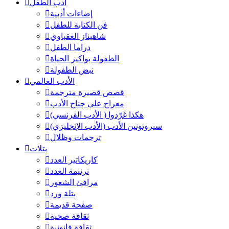
أدب الطفل
إضاءات أدبية
فن الكتابة للطفل
شاهيناز العقباوي
دراما الطفل
الطفولة بواكير الحياة
نبض الطفولة
الأدب العالمي
قصص قصيرة مترجمة
معراج على جناح الأدب
هكذا غرّدوا ( الأدب الفرنسي)
سيروتونين الأدب (الأدب الإنجليزي)
ترجمات وظلال
بتلات
كاريكاتير العدد
ترنيمة العدد
مرافئ الشعور
بتلة ورد
صفحة قديمة
ثقافة صحية
ثقافة قانونية