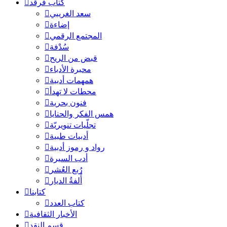
كُتاب فرقد
سعد الغريبي
إضاءة
المجتمع الرقمي
سُدْفة
قبض من الريح
محبرة الأدباء
همهمات أدبية
محطات لا تهدأ
فنون بحرية
همس الفكر والحنايا
تجلّيات تنويريّة
أدبيات طبية
رواد و رموز أدبية
أدب السيرة
رُبع العُشر
أُلفةُ الديار
كتابنا
كتاب العدد
الأخبار الثقافية
قسم النقد