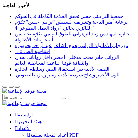
الأخبار العاجلة
جمعية البر ببني حسن تحقق العلامة الكاملة في الحوكم..
برعاية أمير الباحة وتشريف السديس “بر بني حسن” تكرّم
الفائزين بجائزة “رواد العمل التطوعي 4”
جائزة المهندس زياد الزهراني للتفوق العلمي تكرّم نخبة من
أبناء وبنات الأطاولة
مهرجان الأطاولة التراثي يجمع الشاعر عبدالواحد بجمهوره
افتتاحية العدد 130
الروائي جابر محمد مدخلي: أحضر داخل رواياتي بحذر،
والثقافة قوتنا الناعمة لمخاطبة العالم.
القيمة الأدبية بين استحقاق النص وسلطة الجائزة
​ اللون الأحمر وشاح سردية الأدب وسر رمزية النصوص
الرئيسية
هيئة التحرير
الأعداد
أعداد المجلة بصيغة PDF