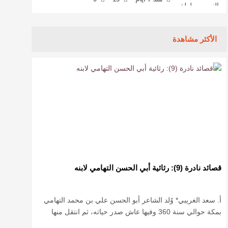
الأكثر مشاهدة
قصائد نادرة (9): رثائية أبي الحسن التهامي لابنه
أ. سعد الغريبي* وُلد الشاعر أبو الحسن علي بن محمد التهامي
بمكة حوالي سنة 360 وفيها عاش صدر حياته، ثم انتقل منها
حيث زار أقطارا إسلامية كثيرة يتكسب بمديح الأمراء، …