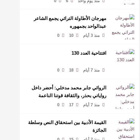
منذ يوم واحد
6
0
مهرجان الأطاولة التراثي يجمع الشاعر
عبدالواحد بجمهوره
منذ 3 أيام
10
0
افتتاحية العدد 130
منذ 7 أيام
18
0
الروائي جابر محمد مدخلي: أحضر داخل
رواياتي بحذر، والثقافة قوتنا الناعمة
لمخاطبة العالم.
منذ 7 أيام
17
0
القيمة الأدبية بين استحقاق النص وسلطة
الجائزة
منذ 7 أيام
15
0