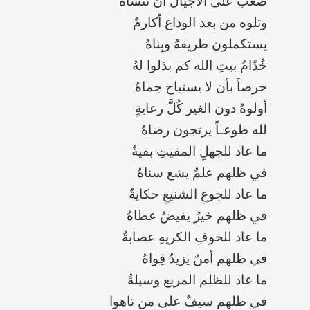
‏صعبٌ على الأجيال أن تنساهُ
‏وتلوه من بعد الوداع أكارمٌ
‏يستكملون طريقهُ وبِناهُ
‏خُدّامُ بيتِ الله كم بذلوا لهُ
‏حرصاً بأن لا يستباح حِماهُ
‏أولوهُ دون الغير كُلَّ رعايةٍ
‏لله طوعـاً يرتجون رضاهُ
‏ما عاد للجهلِ المقيتِ بقيةٌ
‏في ظلهم علمٌ يشع سناهُ
‏ما عاد للجوعِ الشنيعِ حكايةٌ
‏في ظلهم خيرٌ يفيضُ عطاهُ
‏ما عاد للخوفِ الكريهِ عصابةٌ
‏في ظلهم أمنٌ يزيدُ قِواهُ
‏ما عاد للظلم المريع وسيلةٌ
‏في ظلهم سيفٌ على من تاهوا