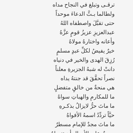
‏ترقـى وتبلغ في النجاح مداه
‏ولطالما بـثَّ الدعاءَ موحداً
‏حتى تقبَّلَ واصطفاه اللهُ
‏عبدالعزيزِ عزيزُ قومٍ عزَّهُ
‏وأعانه واختارهُ مولاهُ
‏خيرٌ يفيضُ لكلِّ عبدٍ مسلمٍ
‏رُزِقَ الهدى والخير في دنياه
‏دانتْ له شبهُ الجزيرةِ معلناً
‏نصراً تحقَّقَ قد جنتهُ يداه
‏هي منحةٌ من خالقٍ متفضلٍ
‏ما للمكارمِ والهباتِ سواهُ
‏ما ماتَ حرُّ لايزالُ بذكـرهِ
‏حيَّاً تردِّدُ اسمهُ الأفواهُ
‏ما ماتَ مجدٌ للإمام مسطرٌ