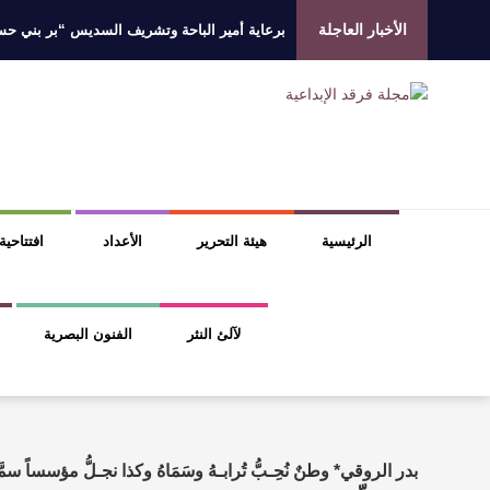
الأخبار العاجلة
برعاية أمير الباحة وتشريف السديس “بر بني حسن”
جائزة المهندس زياد الزهراني للتفوق العلمي تكرّم
الروائي جابر محمد مدخلي: أحضر داخل رواياتي بحذ
​ اللون الأحمر وشاح سردية الأدب وسر رمزية ال
الرئيسية
هيئة التحرير
الأعداد
افتتاحية
لآلئ النثر
الفنون البصرية
‏ بدر الروقي* وطنٌ نُحِـبُّ تُرابـهُ وسَمَاهُ ‏وكذا نجـلُّ مؤسساً سمَّ