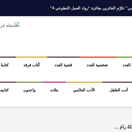
 تكرّم الفائزين بجائزة “رواد العمل التطوعي 4”
 نخبة من أبناء وبنات الأطاولة
مهرجان الأطاولة التراثي يجمع الشاعر عبدالوا
ر، والثقافة قوتنا الناعمة لمخاطبة العالم.
القيمة الأدبية بين استحقاق النص 
نصوص
آليات البناء الاستهلالي في رواية : ( على كف رتويت ) للدكتورة زينب الخ
 العدد
شخصية العدد
قضية العدد
كُتاب فرقد
كتابنا
أدب الطفل
الأدب العالمي
بتلات
واعدون
كتابيه
اهُ ‏رامَ …