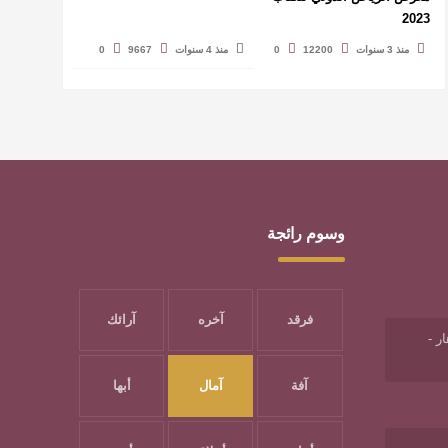
2023
منذ 3 سنوات
12200
0
منذ 4 سنوات
9667
0
وسوم رائجة
فرقد
آخره
آرائك
ر -
آفة
آمال
أبها