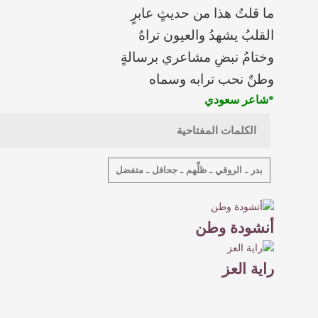
‏ما قلتُ هذا من حديثٍ عابرٍ
‏القلبُ يشهدُ والعيون تراهُ
‏وختامُ نبضِ مشاعري برسالةٍ
‏وطنٌ نحب ترابه وسماه
*شاعر سعودي
الكلمات المفتاحية
بدر ـ الروقي ـ ظلِّهم ـ جحافل ـ متفضل
أنشودة وطن
راية العز