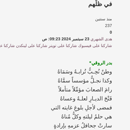
في ظلِّهم
منذ سنتين
237
0
هدى الشهري
23 سبتمبر 2024 09:23: ص
شاركنا على فيسبوك
شاركنا على تويتر
شاركنا على لينكدن
شاركنا ع
بدر الروقي*
وطنٌ نُحِـبُّ تُرابـهُ وسَمَاهُ
‏وكذا نجـلُّ مؤسساً سمَّاهُ
‏رامَ الصعابَ مؤمِّلاً متأملاً
‏فَتْحَ الديـارِ لعلـهُ وعساهُ
‏فمضى لأجلِ بلوغِ غايته التي
‏هي حلمُ ليلتهِ وكلُّ مُناهُ
‏سارتْ جحافلُ عزمهِ بإرادةٍ