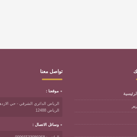
ك
تواصل معنا
موقعنا :
لرئيسية
الرياض الدائري الشرقي - حي الازدها
رير
الرياض 12488
وسائل الاتصال :