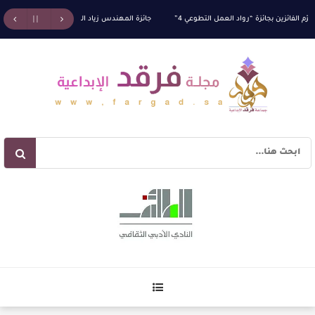
الفائزين بجائزة “رواد العمل التطوعي 4”
جائزة المهندس زياد الزهراني للتفوق العلمي تكرّم نخ
آليات البناء الاستهلالي في رواية : ( على كف رتويت ) للدكتورة زينب الخضيري