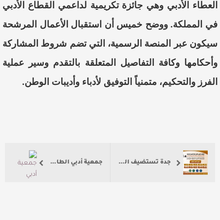
العطاء الأدبي وهي جائزة تكريمية لداعمي القطاع الأدبي
في المملكة. ووضح خميس أن استقبال الأعمال المرشحة
سيكون عبر المنصة الرسمية، التي تضم شروط المشاركة
وأحكامها وكافة التفاصيل المتعلقة بالتقدم وسير عملية
الفرز والتحكيم، متمنياً التوفيق لأدباء وأديبات الوطن.
جدة تستضيف المؤتمر الدولي الثامن للغة العربية وآدابها
جمعية أدبي الطائف تقيم اﻷمسية الرابعة من برنامج مديد بأمسية (الورد من الدار إلى الشعر )