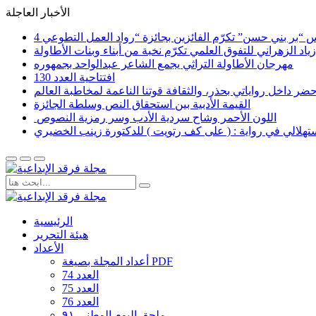
الأخبار العاجلة
اد الزهراني للتفوق العلمي تكرّم نخبة من أبناء وبنات الأطاولة
مهرجان الأطاولة التراثي يجمع الشاعر عبدالواحد بجمهوره
افتتاحية العدد 130
القيمة الأدبية بين استحقاق النص وسلطة الجائزة
​ اللون الأحمر وشاح سردية الأدب وسر رمزية النصوص
لاستهلالي في رواية : ( على كف رتويت ) للدكتورة زينب الخضيري
الرئيسية
هيئة التحرير
الأعداد
أعداد المجلة بصيغة PDF
العدد 74
العدد 75
العدد 76
ملحق اليوم الوطني ٩١