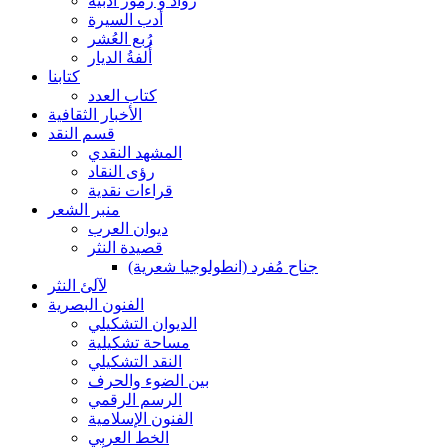
رواد و رموز أدبية
أدب السيرة
رُبع العُشر
أُلفةُ الديار
كتابنا
كتاب العدد
الأخبار الثقافية
قسم النقد
المشهد النقدي
رؤى النقاد
قراءات نقدية
منبر الشعر
ديوان العرب
قصيدة النثر
جناح مُفرد (انطولوجيا شعرية)
لآلئ النثر
الفنون البصرية
الديوان التشكيلي
مساحة تشكيلية
النقد التشكيلي
بين الضوء والحرف
الرسم الرقمي
الفنون الإسلامية
الخط العربي