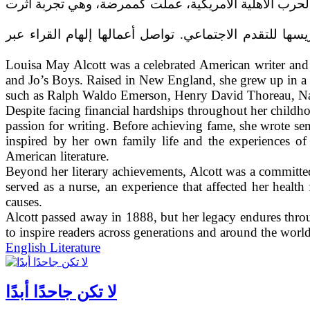
ل الحرب الأهلية الأمريكية، عملت كممرضة، وهي تجربة أثرت
ة، وتكريسها للتقدم الاجتماعي. تواصل أعمالها إلهام القراء عبر
Louisa May Alcott was a celebrated American writer and 
and Jo’s Boys. Raised in New England, she grew up in a 
such as Ralph Waldo Emerson, Henry David Thoreau, Nat
Despite facing financial hardships throughout her childh
passion for writing. Before achieving fame, she wrote s
inspired by her own family life and the experiences o
American literature.
Beyond her literary achievements, Alcott was a committe
served as a nurse, an experience that affected her healt
causes.
Alcott passed away in 1888, but her legacy endures throug
to inspire readers across generations and around the world
English Literature
لا تكن جاحدًا أبدًا