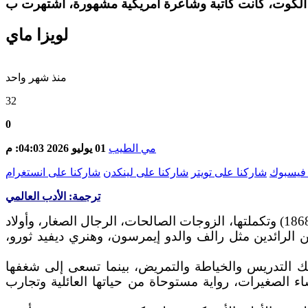
لويزا ماي
منذ شهر واحد
32
0
مي الطيب
01 يوليو 2026 04:03: م
 فيسبوك
شاركنا على تويتر
شاركنا على لينكدن
شاركنا على انستغرام
ترجمة: الأدب العالمي
لويزا ماي ألكوت، كانت كاتبة وشاعرة أمريكية مشهورة، اشتهرت بروايتها الكلاسيكية النساء الصغيرات (1868) وتكملتها، الزوجات الصالحات، الرجال الصغار، وأولاد
ين الرائدين مثل رالف والدو إيمرسون، وهنري ديفيد ثورو،
 التدريس والخياطة والتمريض، بينما تسعى إلى شغفها
اء الصغيرات، رواية مستوحاة من حياتها العائلية وتجارب