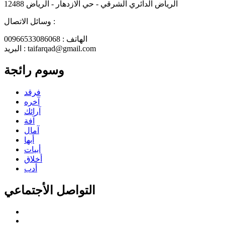
الرياض الدائري الشرقي - حي الازدهار - الرياض 12488
وسائل الاتصال :
الهاتف : 00966533086068
البريد : taifarqad@gmail.com
وسوم رائجة
فرقد
آخره
آرائك
آفة
آمال
أبها
أبيات
أخلاق
أدب
التواصل الأجتماعي