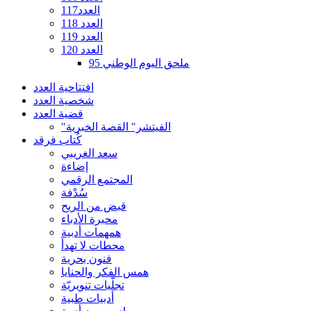
العدد117
العدد 118
العدد 119
العدد 120
ملحق اليوم الوطني 95
افتتاحية العدد
شخصية العدد
قضية العدد
"الفيتشر" القصة الخبرية
كُتاب فرقد
سعد الغريبي
إضاءة
المجتمع الرقمي
سُدْفة
قبض من الريح
محبرة الأدباء
همهمات أدبية
محطات لا تهدأ
فنون بحرية
همس الفكر والحنايا
تجلّيات تنويريّة
أدبيات طبية