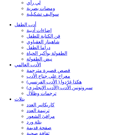
لي رأي
ومضات بصرية
سواليف تشكيلية
أدب الطفل
إضاءات أدبية
فن الكتابة للطفل
شاهيناز العقباوي
دراما الطفل
الطفولة بواكير الحياة
نبض الطفولة
الأدب العالمي
قصص قصيرة مترجمة
معراج على جناح الأدب
هكذا غرّدوا ( الأدب الفرنسي)
سيروتونين الأدب (الأدب الإنجليزي)
ترجمات وظلال
بتلات
كاريكاتير العدد
ترنيمة العدد
مرافئ الشعور
بتلة ورد
صفحة قديمة
ثقافة صحية