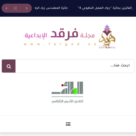
فائزين بجائزة “رواد العمل التطوعي 4”
جائزة المهندس زياد الزهراني للتفوق العلمي تكرّم نخبة
آليات البناء الاستهلالي في رواية : ( على كف رتويت ) للدكتورة زينب الخضيري