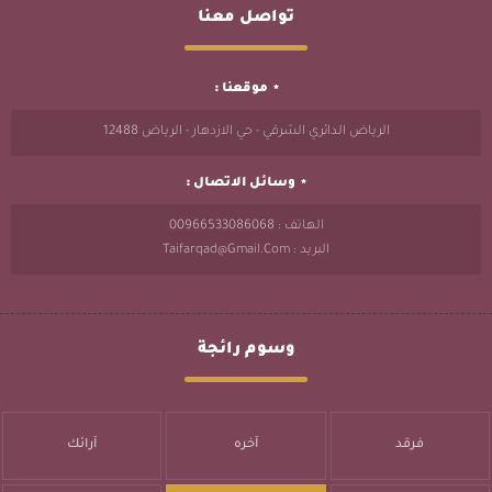
تواصل معنا
موقعنا :
الرياض الدائري الشرقي - حي الازدهار - الرياض 12488
وسائل الاتصال :
الهاتف : 00966533086068
البريد : Taifarqad@gmail.com
وسوم رائجة
فرقد
آخره
آرائك