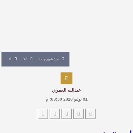
القيمة الأدبية بين استحقاق النص وسلطة الجائزة
​ اللون الأحمر وشاح سردية الأدب وسر رمزية
النصوص
آليات البناء الاستهلالي في رواية : ( على كف رتويت )
منذ شهر واحد
37
0
للدكتورة زينب الخضيري
عبدالله العمري
01 يوليو 2026 03:50: م