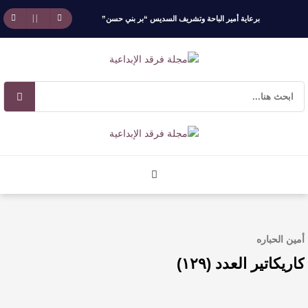
برعاية أمير الباحة وتشريف السديس “بر بني حسن”
تكرّم الفائزين بجائزة “رواد العمل التطوعي 4”
جائزة المهندس زياد الزهراني للتفوق العلمي تكرّم
نخبة من أبناء وبنات الأطاولة
مهرجان الأطاولة التراثي يجمع الشاعر عبدالواحد
بجمهوره
افتتاحية العدد 130
أمين الحباره
الروائي جابر محمد مدخلي: أحضر داخل رواياتي
كاريكاتير العدد (١٢٩)
بحذر، والثقافة قوتنا الناعمة لمخاطبة العالم.