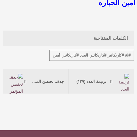
أمين الحباره
الكلمات المفتاحية
#ai #كاريكاتير #كاريكاتير_العدد #كاريكاتير_أمين
ترنيمة العدد (١٢٩)
جدة.. تحتضن المؤتمر الدولي الثالث للدراسات القانونية والشرعية