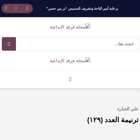
برعاية أمير الباحة وتشريف السديس “بر بني حسن”
تكرّم الفائزين بجائزة “رواد العمل التطوعي 4”
جائزة المهندس زياد الزهراني للتفوق العلمي تكرّم
نخبة من أبناء وبنات الأطاولة
مهرجان الأطاولة التراثي يجمع الشاعر عبدالواحد
بجمهوره
افتتاحية العدد 130
علي الحباره
الروائي جابر محمد مدخلي: أحضر داخل رواياتي
ترنيمة العدد (١٢٩)
بحذر، والثقافة قوتنا الناعمة لمخاطبة العالم.