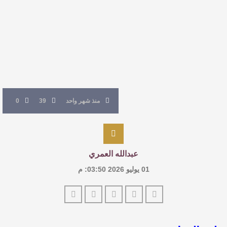
القيمة الأدبية بين استحقاق النص وسلطة الجائزة
​ اللون الأحمر وشاح سردية الأدب وسر رمزية
النصوص
آليات البناء الاستهلالي في رواية : ( على كف رتويت )
منذ شهر واحد
39
0
للدكتورة زينب الخضيري
عبدالله العمري
01 يوليو 2026 03:50: م