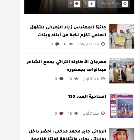
منذ 9 ساعات
5
0
جائزة المهندس زياد الزهراني للتفوق
العلمي تكرّم نخبة من أبناء وبنات
الأطاولة
منذ يوم واحد
6
0
مهرجان الأطاولة التراثي يجمع الشاعر
عبدالواحد بجمهوره
منذ 3 أيام
10
0
افتتاحية العدد 130
منذ 7 أيام
18
0
الروائي جابر محمد مدخلي: أحضر داخل
رواياتي بحذر، والثقافة قوتنا الناعمة