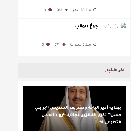
منذ 8 أشهر
288
0
جوعُ الوقتِ
منذ 5 سنوات
571
0
أخر الأخبار
برعاية أمير الباحة وتشريف السديس “بر بني
حسن” تكرّم الفائزين بجائزة “رواد العمل
التطوعي 4”