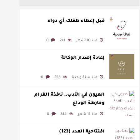
قبل إعطاء طفلك أي دواء
منذ 10 أشهر
213
0
إعادة إصدار الوكالة
منذ سنة واحدة
258
0
العيون في الأدب.. نافذة الغرام
وخارطة الوداع
منذ 11 شهر
344
0
افتتاحية العدد (123)