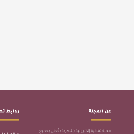
عن المجلة
روابط ت
مجلة ثقافية إلكترونية (شهرية) تُعنى بجميع