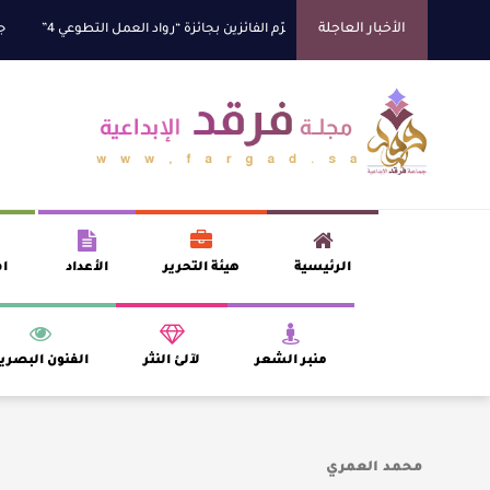
الأخبار العاجلة
ف السديس “بر بني حسن” تكرّم الفائزين بجائزة “رواد العمل التطوعي 4”
جائزة ال
الرئيسية
هيئة التحرير
الأعداد
اف
منبر الشعر
لآلئ النثر
الفنون البصري
محمد العمري