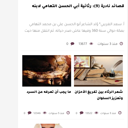
قصائد نادرة (9): رثائية أبي الحسن التهامي لابنه
أ. سعد الغريبي* وُلد الشاعر أبو الحسن علي بن محمد التهامي
بمكة حوالي سنة 360 وفيها عاش صدر حياته، ثم انتقل منها حيث
زار أقطارا إسلامية كثيرة يتكسب بمديح الأمراء، …
منذ 3 سنوات
13677
0
شعر الرثاء بين تفريغ الأحزان
ما يجب أن تعرفه عن السرد
وتعزيز السلوان
منذ 3 سنوات
13522
0
منذ 5 سنوات
12346
0