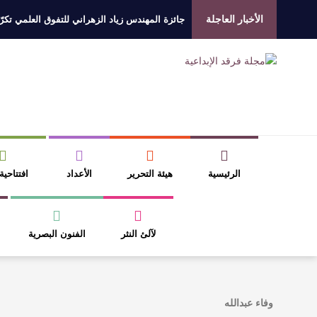
الأخبار العاجلة
جائزة المهندس زياد الزهراني للتفوق العلمي تكرّم
الروائي جابر محمد مدخلي: أحضر داخل رواياتي بحذ
​ اللون الأحمر وشاح سردية الأدب وسر رمزية ال
عتبات التأويل وقراءة التشكيل الصوفي والفلسفي
الرئيسية
هيئة التحرير
الأعداد
افتتاحية
لآلئ النثر
الفنون البصرية
وفاء عبدالله