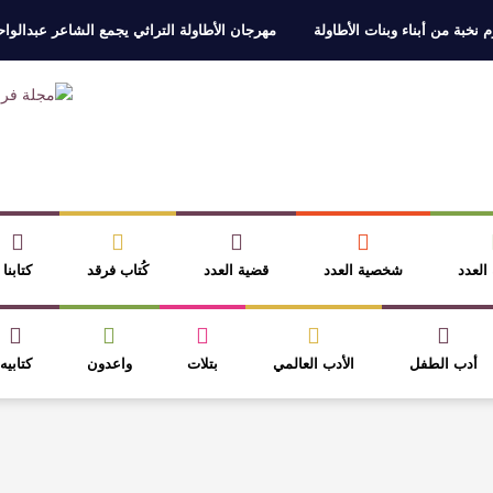
 نخبة من أبناء وبنات الأطاولة
مهرجان الأطاولة التراثي يجمع الشاعر عبدالوا
ر، والثقافة قوتنا الناعمة لمخاطبة العالم.
القيمة الأدبية بين استحقاق النص 
نصوص
آليات البناء الاستهلالي في رواية : ( على كف رتويت ) للدكتورة زينب الخ
 في “مملكة الله” للدكتور محمد بدوي
 العدد
شخصية العدد
قضية العدد
كُتاب فرقد
كتابنا
أدب الطفل
الأدب العالمي
بتلات
واعدون
كتابيه