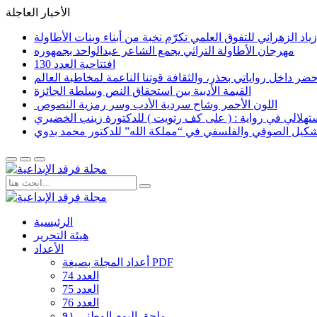
الأخبار العاجلة
اد الزهراني للتفوق العلمي تكرّم نخبة من أبناء وبنات الأطاولة
مهرجان الأطاولة التراثي يجمع الشاعر عبدالواحد بجمهوره
افتتاحية العدد 130
القيمة الأدبية بين استحقاق النص وسلطة الجائزة
​ اللون الأحمر وشاح سردية الأدب وسر رمزية النصوص
لاستهلالي في رواية : ( على كف رتويت ) للدكتورة زينب الخضيري
تشكيل الصوفي والفلسفي في “مملكة الله” للدكتور محمد بدوي
الرئيسية
هيئة التحرير
الأعداد
أعداد المجلة بصيغة PDF
العدد 74
العدد 75
العدد 76
ملحق اليوم الوطني ٩١