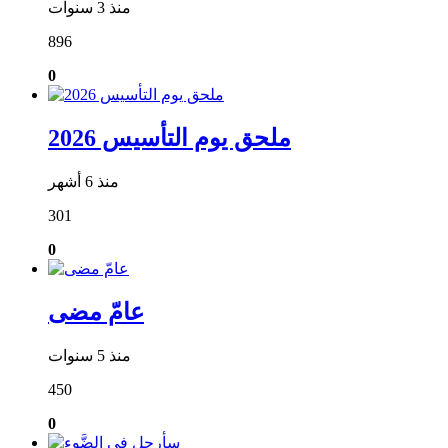
منذ 3 سنوات
896
0
ملحق يوم التأسيس 2026
منذ 6 أشهر
301
0
عامّ مضى
منذ 5 سنوات
450
0