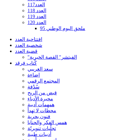
العدد117
العدد 118
العدد 119
العدد 120
ملحق اليوم الوطني 95
افتتاحية العدد
شخصية العدد
قضية العدد
"الفيتشر" القصة الخبرية
كُتاب فرقد
سعد الغريبي
إضاءة
المجتمع الرقمي
سُدْفة
قبض من الريح
محبرة الأدباء
همهمات أدبية
محطات لا تهدأ
فنون بحرية
همس الفكر والحنايا
تجلّيات تنويريّة
أدبيات طبية