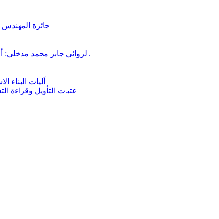
جائزة المهندس زي
الروائي جابر محمد مدخلي: أحضر داخل رواياتي بحذر، والثقافة قوتنا الناعمة لمخاطبة العالم.
آليات البناء ا
عتبات التأويل وقراءة ال