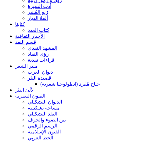
رواد و رموز أدبية
أدب السيرة
رُبع العُشر
أُلفةُ الديار
كتابنا
كتاب العدد
الأخبار الثقافية
قسم النقد
المشهد النقدي
رؤى النقاد
قراءات نقدية
منبر الشعر
ديوان العرب
قصيدة النثر
جناح مُفرد (انطولوجيا شعرية)
لآلئ النثر
الفنون البصرية
الديوان التشكيلي
مساحة تشكيلية
النقد التشكيلي
بين الضوء والحرف
الرسم الرقمي
الفنون الإسلامية
الخط العربي