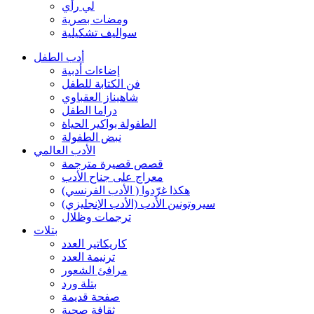
لي رأي
ومضات بصرية
سواليف تشكيلية
أدب الطفل
إضاءات أدبية
فن الكتابة للطفل
شاهيناز العقباوي
دراما الطفل
الطفولة بواكير الحياة
نبض الطفولة
الأدب العالمي
قصص قصيرة مترجمة
معراج على جناح الأدب
هكذا غرّدوا ( الأدب الفرنسي)
سيروتونين الأدب (الأدب الإنجليزي)
ترجمات وظلال
بتلات
كاريكاتير العدد
ترنيمة العدد
مرافئ الشعور
بتلة ورد
صفحة قديمة
ثقافة صحية