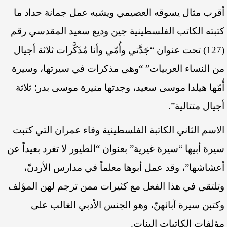
أقرب مثال يسوقه العصيمي ويشبه عمل جمانة حداد ما
كتبته الكاتب الفلسطينية جين وديع سعيد المقدسي رقم
(127) تحت عنوان “جَدَّتي وأُمّي وأنا مُذَكَّرات ثلاثة أجيال
من النساء العربيات” “وهي مذكرات في سيرتها، وسيرة
أُمّها هيلدا موسى سعيد، وجدتها منيرة موسى بدر؛ ثلاثة
أجيال متتالية”.
الاسم الثاني الكاتبة الفلسطينية وفاء عمران التي كتبت
سيرة أبيها “سيرة غيرية” بعنوان “الطيور لا تغرد بعيداً عن
أعشاشها”، وقد عمل أبوها معلماً في مدارس الأردنّ،
وتلتقي في هذا الفعل مع كثيرات ممن ترجم لهن المؤلف
وكتبن سيرة آبائهنّ، وهو الجنس الأدبي الغالب على
مؤلفات الكاتبات البنات.