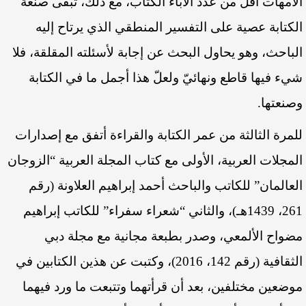
الأمهات أقلّ من عدد الآباء الكتّاب، مع ذلك، تبقى صنعة
الكتابة عصية على التفسير المنطقي الذي يرتاح إليه
الباحث، وهو يحاول البحث عن إجابة لأسئلته المقلقة، فلا
شيء فيها قاطع ونهائيّ ولعلّ هذا أجمل ما في الكتابة
وصنعتها.
للمرة الثالثة من عمر الكتابة والقراءة أتفق مع إصدارات
المجلات العربية، الأولى مع كتاب المجلة العربية “الزوجان
العالمان” للكاتب والباحث أحمد إبراهيم العلاونة (رقم
261، 1439هـ)، والثاني “شعراء سفراء” للكاتب إبراهيم
مضواح الألمعي، وصدر بطبعة مجانية مع مجلة دبي
الثقافية (رقم 142، 2016)، وكتبت عن هذين الكتابين في
موضعين مختلفين، بعد أن قرأتهما وتتبعت ما ورد فيهما