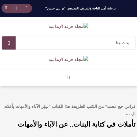
برعاية أمير الباحة وتشريف السديس “بر بني حسن”
تكرّم الفائزين بجائزة “رواد العمل التطوعي 4”
جائزة المهندس زياد الزهراني للتفوق العلمي تكرّم
نخبة من أبناء وبنات الأطاولة
مهرجان الأطاولة التراثي يجمع الشاعر عبدالواحد
بجمهوره
افتتاحية العدد 130
فراس حج محمد* من الكتب الطريفة هذا الكتاب “سِيَر الآباء والأمهات بأقلام
الروائي جابر محمد مدخلي: أحضر داخل رواياتي
ال …
تأملات في كتابة البنات.. عن الآباء والأمهات
بحذر، والثقافة قوتنا الناعمة لمخاطبة العالم.