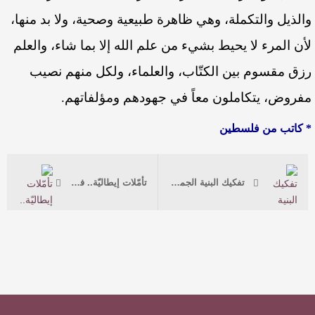
والذيل والتكملة، وهي ظاهرة طبيعية وصحية، ولا بد منها،
لأن المرء لا يحيط بشيء من علم الله إلا بما شاء، والعلم
رزق مقسوم بين الكتّاب، والعلماء، ولكل منهم نصيب
مفروض، يتكاملون معاً في جهودهم ومؤلفاتهم.
* كاتب من فلسطين
تفكيك البنية الجمالية لـديوان “لَنْ أقْتَفِي غَيْرَ أثري” للشاعر إسماعيل هموني
تأمّلات إيطاليّة.. في ديوان العرب