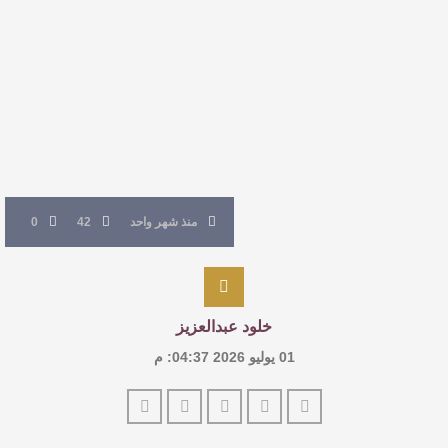
القيمة الأدبية بين استحقاق النص وسلطة الجائزة
​ اللون الأحمر وشاح سردية الأدب وسر رمزية
النصوص
آليات البناء الاستهلالي في رواية : ( على كف رتويت )
للدكتورة زينب الخضيري
منذ شهر واحد
42
0
خلود عبدالعزيز
01 يوليو 2026 04:37: م