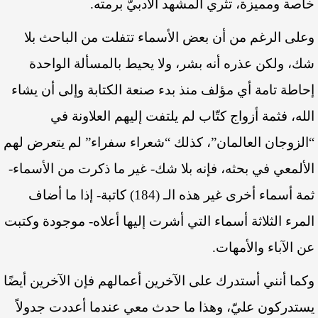
خاصة ومميزة، تثري المشهد الأدبيّ برمته.
وعلى الرغم من أن بعض الأسماء تتفلت من الباحث بلا
شك، ولكن عذره أنه بشر، ولا يحيط بالمسألة الواحدة
إحاطة تامة أي مؤلف منذ بدء صنعة الكتابة وإلى أن يشاء
الله، فثمة أزواج كتّاب لم يلتفت إليهم العلاونة في
“الزوجان العالمان”، كذلك “شعراء سفراء” لم يتعرض لهم
الألمعي في بحثه، فإنه بلا شك- غير ما ذكرت من الأسماء-
ثمة أسماء أخرى غير هذه الـ (184) كاتبة- إذا ما أضاف
المرء الثلاثة أسماء التي أشرت إليها أعلاه- موجودة وكتبت
عن الآباء والأمهات.
وكما أنني أستدرك على الآخرين أعمالهم فإن الآخرين أيضًا
يستدركون عليّ، وهذا ما حدث معي عندما أعددت جدولاً