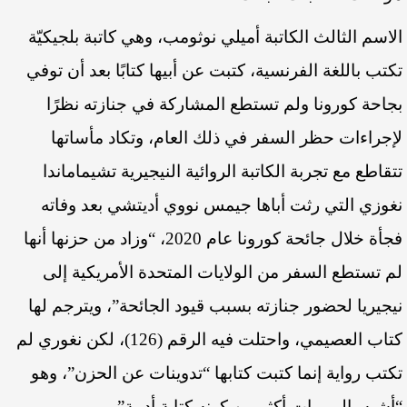
الاسم الثالث الكاتبة أميلي نوثومب، وهي كاتبة بلجيكيّة
تكتب باللغة الفرنسية، كتبت عن أبيها كتابًا بعد أن توفي
بجاحة كورونا ولم تستطع المشاركة في جنازته نظرًا
لإجراءات حظر السفر في ذلك العام، وتكاد مأساتها
تتقاطع مع تجربة الكاتبة الروائية النيجيرية تشيماماندا
نغوزي التي رثت أباها جيمس نووي أديتشي بعد وفاته
فجأة خلال جائحة كورونا عام 2020، “وزاد من حزنها أنها
لم تستطع السفر من الولايات المتحدة الأمريكية إلى
نيجيريا لحضور جنازته بسبب قيود الجائحة”، ويترجم لها
كتاب العصيمي، واحتلت فيه الرقم (126)، لكن نغوري لم
تكتب رواية إنما كتبت كتابها “تدوينات عن الحزن”، وهو
“أشبه باليوميات أكثر من كونه كتابة أدبية”.