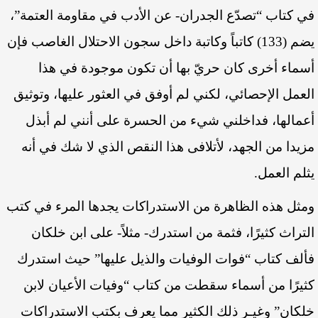
في كتاب “تصدّع الجدران- عن الأدب في مقاومة العتمة”،
يضم (133) كاتباً وكاتبة داخل سجون الاحتلال الغاصب فإن
أسماء أخرى كان حريّ بها أن تكون موجودة في هذا
العمل الإحصائي، لكني لم أوفق في العثور عليها، وتوثيق
أعمالها، فداخلني شيء من الحسرة على أنني لم أبذل
مزيدا من الجهد، لأتلافى هذا النقص الذي لا شك في أنه
يثلم العمل.
ومثل هذه الظاهرة من الاستدراكات يجدها المرء في كتب
التراث كثيرًا، فثمة من استدرك- مثلاً- على ابن خلكان
فألف كتاب “فوات الوفيات والذيل عليها” حيث استدرك
كثيرًا من أسماء سقطت من كتاب “وفيات الأعيان لابن
خلكان” وغيـر ذلك الكثير مما يعرف بكتب الاستدراكات