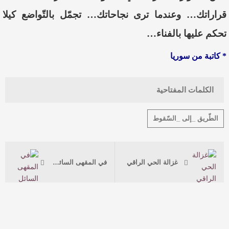
قراراتك… وعندما ترى نجاحاتك… تجمّل بالتّواضع كيلا
تحكم عليها بالفناء…
* كاتبة من سوريا
الكلمات المفتاحية
الطّريق _إلى _السّقوط
غزالة الحي الراقي
في المقهى السائل (1) الحب الذي نُقش على الماء.. تأملات في فكر زيجمونت باومان