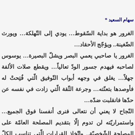
سهام السعيد *
الغرور هو بداية السّقوط… يودي إلى التّهلكة… ويورث
الضّغينة.. ويؤجّج الأحقاد…
الغرور يا صاحبي يعمي البصر ويشلّ البصيرة… يوسوس
لصاحبه فيهدم جسور الودّ تعالياً… ويقطع صلات الألفة
جهلاً… يغلق في وجهه أبواب التّوفيق الّتي فُتِحتْ له
فأوصدها بتعنّته… وجرعة الثّقة الّتي زادت في نفسه عن
حدّها فانقلبت ضدّه…
النّجاح لا يعني أن نتعالى فنرى أنفسنا فوق الجميع…
واستمراريّته لن تدوم إلّا بتقديم المصلحة العامّة على
المصلحة الشّخصيّة.. واتّخاذ القرارات الّتي تناسب الكلّ