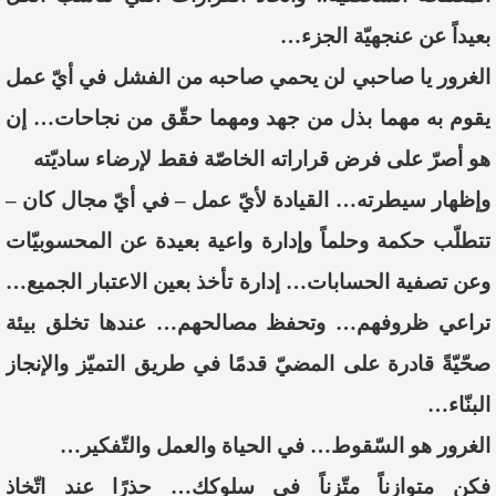
بعيداً عن عنجهيّة الجزء…
الغرور يا صاحبي لن يحمي صاحبه من الفشل في أيّ عمل
يقوم به مهما بذل من جهد ومهما حقّق من نجاحات… إن
هو أصرّ على فرض قراراته الخاصّة فقط لإرضاء ساديّته
وإظهار سيطرته… القيادة لأيّ عمل – في أيّ مجال كان –
تتطلّب حكمة وحلماً وإدارة واعية بعيدة عن المحسوبيّات
وعن تصفية الحسابات… إدارة تأخذ بعين الاعتبار الجميع…
تراعي ظروفهم… وتحفظ مصالحهم… عندها تخلق بيئة
صحّيّةً قادرة على المضيّ قدمًا في طريق التميّز والإنجاز
البنّاء…
الغرور هو السّقوط… في الحياة والعمل والتّفكير…
فكن متوازناً متّزناً في سلوكك… حذرًا عند اتّخاذ