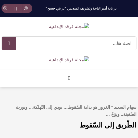
برعاية أمير الباحة وتشريف السديس “بر بني حسن”
تكرّم الفائزين بجائزة “رواد العمل التطوعي 4”
جائزة المهندس زياد الزهراني للتفوق العلمي تكرّم
نخبة من أبناء وبنات الأطاولة
مهرجان الأطاولة التراثي يجمع الشاعر عبدالواحد
بجمهوره
افتتاحية العدد 130
سهام السعيد * الغرور هو بداية السّقوط… يودي إلى التّهلكة… ويورث
الروائي جابر محمد مدخلي: أحضر داخل رواياتي
الضّغينة.. ويؤجّ …
الطّريق إلى السّقوط
بحذر، والثقافة قوتنا الناعمة لمخاطبة العالم.