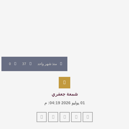
القيمة الأدبية بين استحقاق النص وسلطة الجائزة
​ اللون الأحمر وشاح سردية الأدب وسر رمزية
النصوص
آليات البناء الاستهلالي في رواية : ( على كف رتويت )
للدكتورة زينب الخضيري
منذ شهر واحد
37
0
شمعة جعفري
01 يوليو 2026 04:19: م