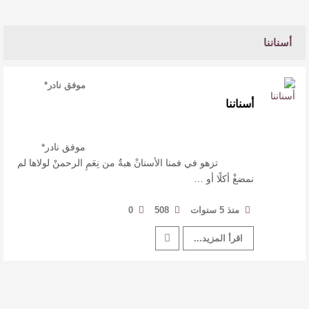
أسناننا
موفق نادر*
…
أسناننا
موفق نادر*
تزهو في فمنا الأسنانْ هبةٌ من نِعَمِ الرحمنْ لولاها لم
نمضغْ أكلًا أو …
منذ 5 سنوات
508
0
اقرأ المزيد...