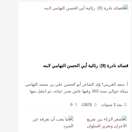
قصائد نادرة (9): رثائية أبي الحسن التهامي لابنه
أ. سعد الغريبي* وُلد الشاعر أبو الحسن علي بن محمد التهامي
بمكة حوالي سنة 360 وفيها عاش صدر حياته، ثم انتقل منها
حيث زار أقطارا إسلامية كثيرة يتكسب بمديح الأمراء، …
منذ 3 سنوات
13676
0