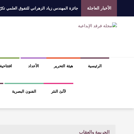
الأخبار العاجلة
جائزة المهندس زياد الزهراني للتفوق العلمي تكرّم
الروائي جابر محمد مدخلي: أحضر داخل رواياتي بحذ
​ اللون الأحمر وشاح سردية الأدب وسر رمزية ال
عتبات التأويل وقراءة التشكيل الصوفي والفلسفي
الرئيسية
هيئة التحرير
الأعداد
افتتاحية
لآلئ النثر
الفنون البصرية
الجريمة والعقاب