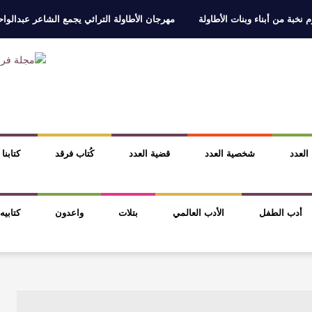
 نخبة من أبناء وبنات الأطاولة
مهرجان الأطاولة التراثي يجمع الشاعر عبدالوا
ر، والثقافة قوتنا الناعمة لمخاطبة العالم.
القيمة الأدبية بين استحقاق النص 
نصوص
آليات البناء الاستهلالي في رواية : ( على كف رتويت ) للدكتورة زينب الخ
 في “مملكة الله” للدكتور محمد بدوي
 العدد
شخصية العدد
قضية العدد
كُتاب فرقد
كتابنا
أدب الطفل
الأدب العالمي
بتلات
واعدون
كتابيه