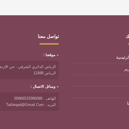
ك
تواصل معنا
موقعنا :
لرئيسية
الرياض الدائري الشرقي - حي الازدها
رير
الرياض 12488
وسائل الاتصال :
الهاتف : 00966533086068
ا
البريد : Taifarqad@gmail.com