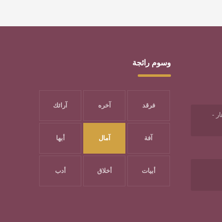
وسوم رائجة
فرقد
آخره
آرائك
ر -
آفة
آمال
أبها
أبيات
أخلاق
أدب