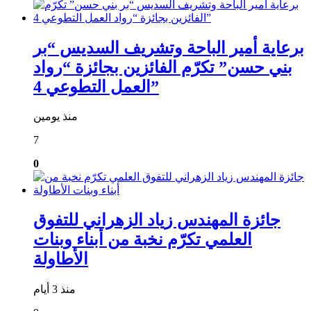
برعاية أمير الباحة وتشريف السديس “بر
بني حسن” تكرّم الفائزين بجائزة “رواد
العمل التطوعي 4”
منذ يومين
7
0
جائزة المهندس زياد الزهراني للتفوق
العلمي تكرّم نخبة من أبناء وبنات
الأطاولة
منذ 3 أيام