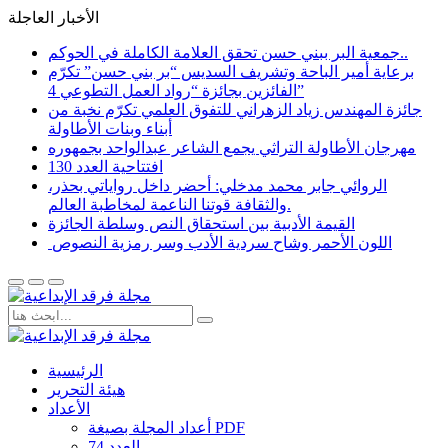
الأخبار العاجلة
جمعية البر ببني حسن تحقق العلامة الكاملة في الحوكم..
برعاية أمير الباحة وتشريف السديس “بر بني حسن” تكرّم
الفائزين بجائزة “رواد العمل التطوعي 4”
جائزة المهندس زياد الزهراني للتفوق العلمي تكرّم نخبة من
أبناء وبنات الأطاولة
مهرجان الأطاولة التراثي يجمع الشاعر عبدالواحد بجمهوره
افتتاحية العدد 130
الروائي جابر محمد مدخلي: أحضر داخل رواياتي بحذر،
والثقافة قوتنا الناعمة لمخاطبة العالم.
القيمة الأدبية بين استحقاق النص وسلطة الجائزة
​ اللون الأحمر وشاح سردية الأدب وسر رمزية النصوص
الرئيسية
هيئة التحرير
الأعداد
أعداد المجلة بصيغة PDF
العدد 74