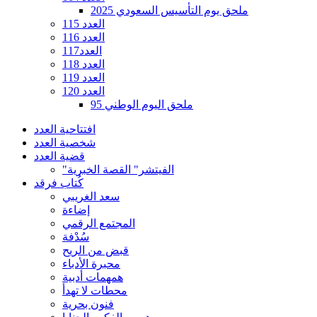
ملحق يوم التأسيس السعودي 2025
العدد 115
العدد 116
العدد117
العدد 118
العدد 119
العدد 120
ملحق اليوم الوطني 95
افتتاحية العدد
شخصية العدد
قضية العدد
"الفيتشر" القصة الخبرية
كُتاب فرقد
سعد الغريبي
إضاءة
المجتمع الرقمي
سُدْفة
قبض من الريح
محبرة الأدباء
همهمات أدبية
محطات لا تهدأ
فنون بحرية