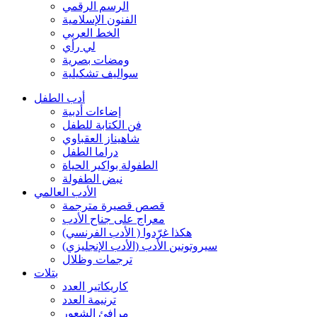
الرسم الرقمي
الفنون الإسلامية
الخط العربي
لي رأي
ومضات بصرية
سواليف تشكيلية
أدب الطفل
إضاءات أدبية
فن الكتابة للطفل
شاهيناز العقباوي
دراما الطفل
الطفولة بواكير الحياة
نبض الطفولة
الأدب العالمي
قصص قصيرة مترجمة
معراج على جناح الأدب
هكذا غرّدوا ( الأدب الفرنسي)
سيروتونين الأدب (الأدب الإنجليزي)
ترجمات وظلال
بتلات
كاريكاتير العدد
ترنيمة العدد
مرافئ الشعور