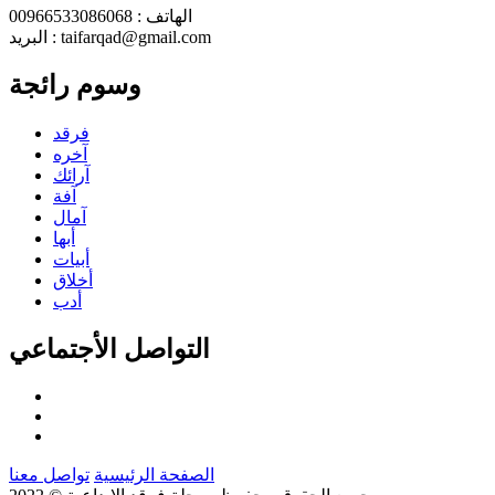
الهاتف : 00966533086068
البريد : taifarqad@gmail.com
وسوم رائجة
فرقد
آخره
آرائك
آفة
آمال
أبها
أبيات
أخلاق
أدب
التواصل الأجتماعي
الصفحة الرئيسية
تواصل معنا