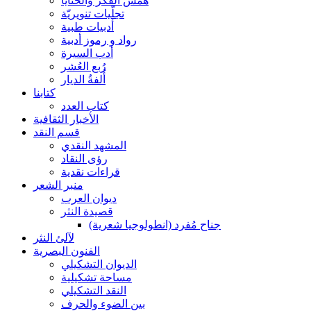
همس الفكر والحنايا
تجلّيات تنويريّة
أدبيات طبية
رواد و رموز أدبية
أدب السيرة
رُبع العُشر
أُلفةُ الديار
كتابنا
كتاب العدد
الأخبار الثقافية
قسم النقد
المشهد النقدي
رؤى النقاد
قراءات نقدية
منبر الشعر
ديوان العرب
قصيدة النثر
جناح مُفرد (انطولوجيا شعرية)
لآلئ النثر
الفنون البصرية
الديوان التشكيلي
مساحة تشكيلية
النقد التشكيلي
بين الضوء والحرف