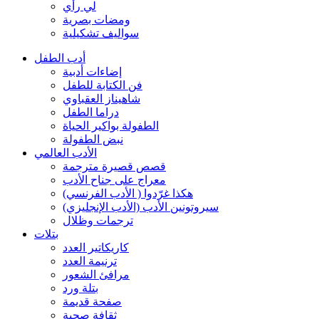
لي رأي
ومضات بصرية
سواليف تشكيلية
أدب الطفل
إضاءات أدبية
فن الكتابة للطفل
شاهيناز العقباوي
دراما الطفل
الطفولة بواكير الحياة
نبض الطفولة
الأدب العالمي
قصص قصيرة مترجمة
معراج على جناح الأدب
هكذا غرّدوا ( الأدب الفرنسي)
سيروتونين الأدب (الأدب الإنجليزي)
ترجمات وظلال
بتلات
كاريكاتير العدد
ترنيمة العدد
مرافئ الشعور
بتلة ورد
صفحة قديمة
ثقافة صحية