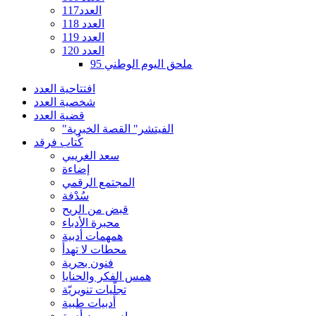
العدد117
العدد 118
العدد 119
العدد 120
ملحق اليوم الوطني 95
افتتاحية العدد
شخصية العدد
قضية العدد
"الفيتشر" القصة الخبرية
كُتاب فرقد
سعد الغريبي
إضاءة
المجتمع الرقمي
سُدْفة
قبض من الريح
محبرة الأدباء
همهمات أدبية
محطات لا تهدأ
فنون بحرية
همس الفكر والحنايا
تجلّيات تنويريّة
أدبيات طبية