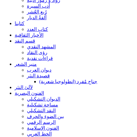
رواد و رموز أدبية
أدب السيرة
رُبع العُشر
أُلفةُ الديار
كتابنا
كتاب العدد
الأخبار الثقافية
قسم النقد
المشهد النقدي
رؤى النقاد
قراءات نقدية
منبر الشعر
ديوان العرب
قصيدة النثر
جناح مُفرد (انطولوجيا شعرية)
لآلئ النثر
الفنون البصرية
الديوان التشكيلي
مساحة تشكيلية
النقد التشكيلي
بين الضوء والحرف
الرسم الرقمي
الفنون الإسلامية
الخط العربي