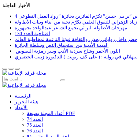
الأخبار العاجلة
اد الزهراني للتفوق العلمي تكرّم نخبة من أبناء وبنات الأطاولة
مهرجان الأطاولة التراثي يجمع الشاعر عبدالواحد بجمهوره
افتتاحية العدد 130
القيمة الأدبية بين استحقاق النص وسلطة الجائزة
​ اللون الأحمر وشاح سردية الأدب وسر رمزية النصوص
لاستهلالي في رواية : ( على كف رتويت ) للدكتورة زينب الخضيري
الرئيسية
هيئة التحرير
الأعداد
أعداد المجلة بصيغة PDF
العدد 74
العدد 75
العدد 76
ملحق اليوم الوطني ٩١