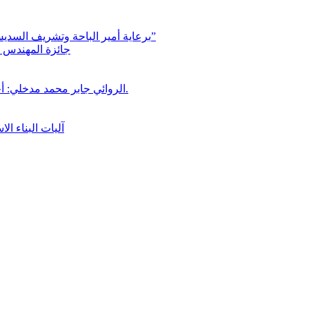
برعاية أمير الباحة وتشريف السديس “بر بني حسن” تكرّم الفائزين بجائزة “رواد العمل التطوعي 4”
جائزة المهندس زي
الروائي جابر محمد مدخلي: أحضر داخل رواياتي بحذر، والثقافة قوتنا الناعمة لمخاطبة العالم.
آليات البناء ا