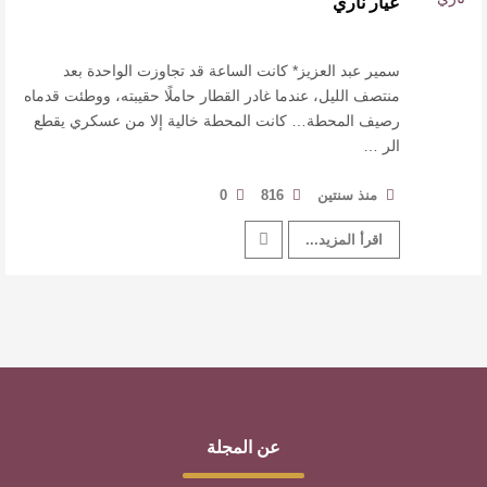
عيار ناري
القيمة الأدبية بين استحقاق النص وسلطة الجائزة
​ اللون الأحمر وشاح سردية الأدب وسر رمزية
سمير عبد العزيز* كانت الساعة قد تجاوزت الواحدة بعد
منتصف الليل، عندما غادر القطار حاملًا حقيبته، ووطئت قدماه
رصيف المحطة… كانت المحطة خالية إلا من عسكري يقطع
النصوص
الر …
آليات البناء الاستهلالي في رواية : ( على كف رتويت )
منذ سنتين
816
0
للدكتورة زينب الخضيري
اقرأ المزيد...
عن المجلة