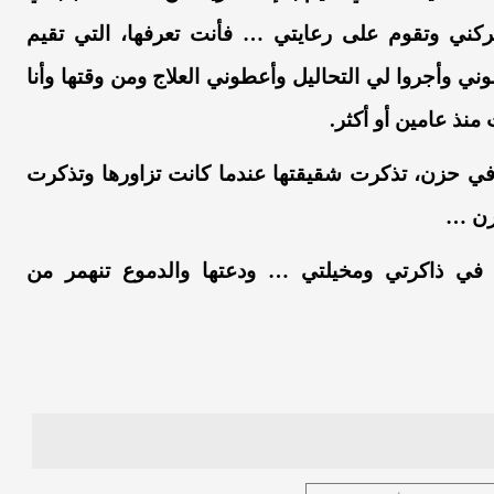
تركني
وتقوم
على
رعايتي
…
فأنت
تعرفها،
التي
تقيم
وني
وأجروا
لي
التحاليل
وأعطوني
العلاج
ومن
وقتها
وأنا
منذ
عامين
أو
أكثر
.
ي
حزن،
تذكرت
شقيقتها
عندما
كانت
تزاورها
وتذكرت
رن
…
في
ذاكرتي
ومخيلتي
…
ودعتها
والدموع
تنهمر
من