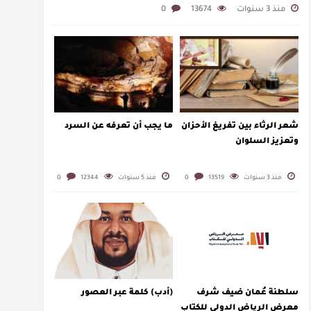
منذ 3 سنوات
13674
0
شعر الرثاء بين تفريغ الأحزان
ما يجب أن تعرفه عن السرد
وتعزيز السلوان
منذ 3 سنوات
13519
0
منذ 5 سنوات
12344
0
سلطنة عُمان ضيف شرف
(أدب) كلمة عبر العصور
معرض الرياض الدولي للكتاب