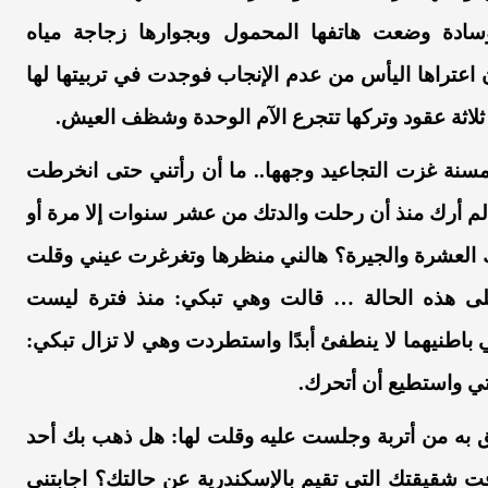
سادة
وضعت
هاتفها
المحمول
وبجوارها
زجاجة
مياه
اعتراها
اليأس
من
عدم
الإنجاب
فوجدت
في
تربيتها
لها
ثلاثة
عقود
وتركها
تتجرع
ا
لآم
الوحدة
وشظف
العيش
.
سنة
غزت
التجاعيد
وجهها
..
ما
أن
رأتني
حتى
انخرطت
م
أرك
منذ
أن
رحلت
والدتك
من
عشر
سنوات
إ
لا
مرة
أو
العشرة
والجيرة
؟
هالني
منظرها
وتغرغرت
عيني
وقلت
ى
هذه
الحالة
…
قالت
وهي
تبكي
:
منذ
فترة
ليست
باطنيهما
لا ينطفئ
أبدًا
واستطردت
وهي
لا تزال
تبكي
:
تي
واستطيع
أن
أتحرك
.
به
من
أتربة
وجلست
عليه
وقلت
لها
:
هل
ذهب
بك
أ
حد
ت
شقيقتك
التي
تقيم
بالإسكندرية
عن
حالتك
؟
اجابتني