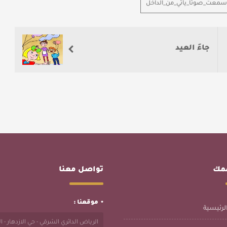
_سمعت_صوتا_يأتي_من_الداخل
جاءَ العيد
همك
تواصل معنا
موقعنا :
لرئيسية
الرياض الدائري الشرقي - حي الازدهار - 