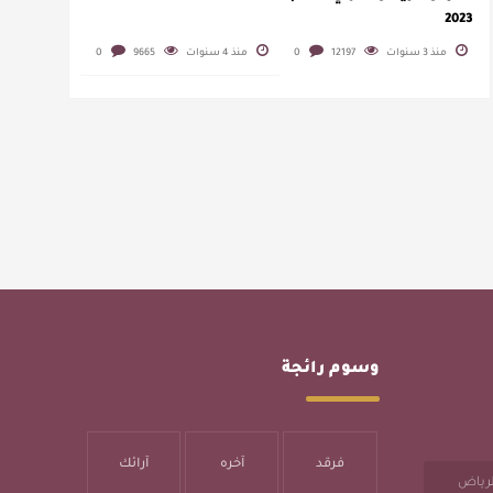
2023
منذ 3 سنوات
12197
0
منذ 4 سنوات
9665
0
وسوم رائجة
فرقد
آخره
آرائك
الرياض