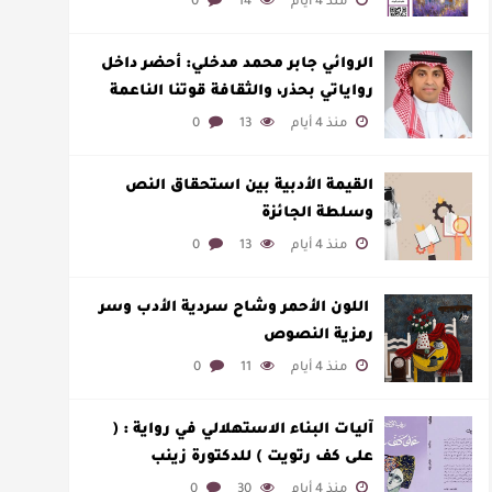
منذ 4 أيام
14
0
الروائي جابر محمد مدخلي: أحضر داخل
رواياتي بحذر، والثقافة قوتنا الناعمة
لمخاطبة العالم.
منذ 4 أيام
13
0
القيمة الأدبية بين استحقاق النص
وسلطة الجائزة
منذ 4 أيام
13
0
​ اللون الأحمر وشاح سردية الأدب وسر
رمزية النصوص
منذ 4 أيام
11
0
آليات البناء الاستهلالي في رواية : (
على كف رتويت ) للدكتورة زينب
الخضيري
منذ 4 أيام
30
0