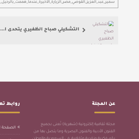
سمير_عبد_العزيز_القوصي_مصر_الزيارة_الأخيرة_عندما_هممت_بالرحيل
التشكيلي صباح الظفيري يتحدى الفيزياء
عن المجلة
روابط ت
مجلة ثقافية إلكترونية (شهرية) تُعنى بجميع
الصفحة ا
الفنون الأدبية والفنون البصرية وما يتصل بها من
رؤى فكرية ونقدية وثقافية، في السعودية والوطن