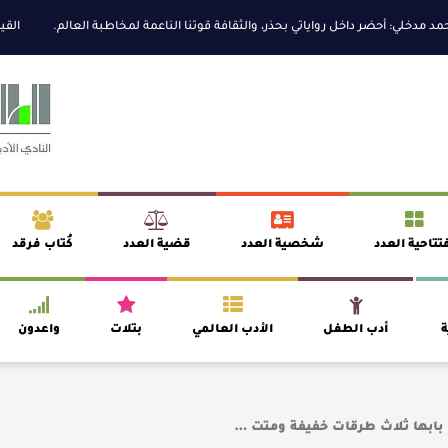
ي: أحضر داخل رواياتي بحذر، والثقافة قوتنا الناعمة لمخاطبة العالم.
القيمة الأد
تتاحية العدد
شخصية العدد
قضية العدد
كُتاب فرقد
ة
أدب الطفل
الأدب العالمي
بتلات
واعدون
بابها ثلاث طرقات خفيفة ومتت …