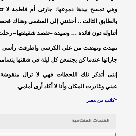
وهي
تمسح
بيدها
دموعها
:
جارتى
أم
فاطمة
لا ت
بالطابق
الثالث
..
أخذتني
إلى
المشفى
وهناك
فحص
أتناوله
دون
فائدة
…
وسيدة
–
تقصد
شقيقتها
–
رحلت
تنهدت
ونهضت
من
على
الكرسي
واطرقت
رأسي
ف
جاراتها
عندما
كن
يجتمعن
كل
ليلة
في
شقتها
يتسام
إننى
أتذكر
تلك
اللحظات
فهي
لا تزال
منقوشة
عيني
وغادرت
المكان
وأنا
لا
أكاد
أرى
أمامي
.
*
كاتب
من
مصر
الكلمات المفتاحية