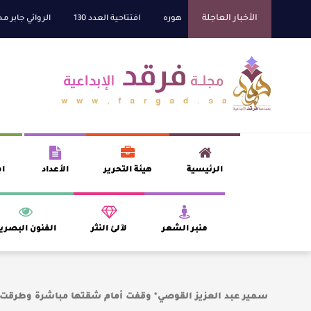
الأخبار العاجلة
 يجمع الشاعر عبدالواحد بجمهوره
افتتاحية العدد 130
الروائي جابر محمد مدخل
الرئيسية
هيئة التحرير
الأعداد
اف
منبر الشعر
لآلئ النثر
الفنون البصري
سمير عبد العزيز القوصي* وقفت أمام شقتها مباشرة وطرقت 