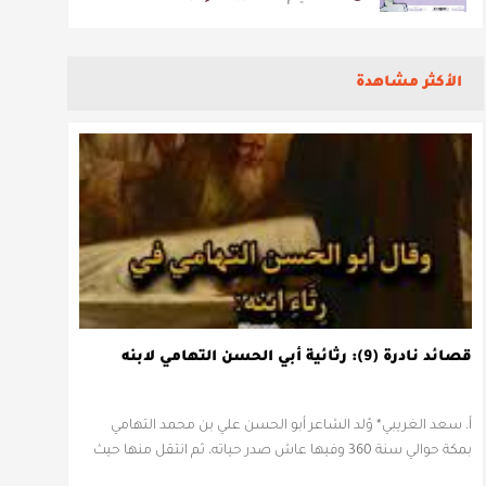
الأكثر مشاهدة
قصائد نادرة (9): رثائية أبي الحسن التهامي لابنه
أ. سعد الغريبي* وُلد الشاعر أبو الحسن علي بن محمد التهامي
بمكة حوالي سنة 360 وفيها عاش صدر حياته، ثم انتقل منها حيث
زار أقطارا إسلامية كثيرة يتكسب بمديح الأمراء، …