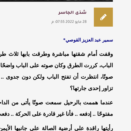
شذى الجاسر
28 مايو 2022 07:55: م
سمير
عبد
العزيز القوصي
*
وقفت
أمام
شقتها
مباشرة
وطرقت
بابها
ثلاث
طر
الباب،
كررت
الطرق
وكان
صوته
على
الباب
واضحًا
.
صوتًا،
ا
نتظرت
أن
تفتح
الباب
ولكن
دون
جدوى
..
تزاور
إحدى
جارتها
؟
عندما
هممت
بالرحيل
سمعت
صوتًا
يأتى
من
الدا
مفتوحًا
.. إ
دفعه
..
فأنا
غير
قادرة
على
الحركة
..
دفع
رأيتها
راقدة
على
أرضية
الصالة
على
جانبها
الأيمن