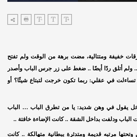
قات
خفيفة
ومتتالية،
مضت
برهة
من
الوقت
ولم
تفتح
.
ولم
أتلق
ردًا
أيضًا
..
ضغط
على
زر
جرس
الباب
وأصدر
تساءلت
في
عقلي
:
ربما
تكون
خرجت
لتبتاع
شيئًا
؟ أو
خل
يقول
في
وهن
شديد
:
يا
من
تطرق
الباب
…
الباب
ت
الباب
ودلفت
بداخل
الشقة
..
كانت
الإضاءة
خافتة
..
وتحتها
مرتبه
قديمة
ومتدثرة
ببطانية
متهالكة
..
كانت