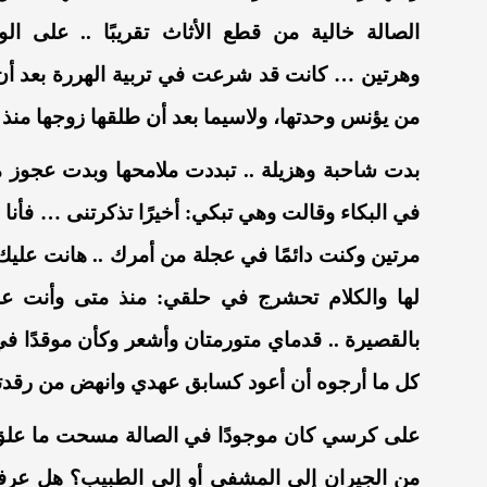
الصالة
خالية
من
قطع
الأثاث
تقريبًا
..
على
الو
وهرتين
…
كانت
قد
شرعت
في
تربية
الهررة
بعد
أن
من
يؤنس
وحدتها،
ولاسيما
بعد
أن
طلقها
زوجها
منذ
بدت
شاحبة
وهزيلة
..
تبددت
ملامحها
وبدت
عجوز
م
في
البكاء
وقالت
وهي
تبكي
:
أخيرًا
تذكرتنى
…
فأنا
ل
مرتين
وكنت
دائمًا
في
عجلة من
أمرك
..
هانت
عليك
لها
والكلام
تحشرج
في
حلقي
:
منذ
متى
وأنت
عل
بالقصيرة
..
قدماي
متورمتان
وأشعر
وكأن
موقدًا
في
كل
ما
أرجوه
أن
أعود
كسابق
عهدي
وانهض
من
رقد
على
كرسي
كان
موجودًا
في
الصالة
مسحت
ما
علق
من
الجيران
إلى
المشفى
أو
إ
لى
الطبيب؟
هل
عرف