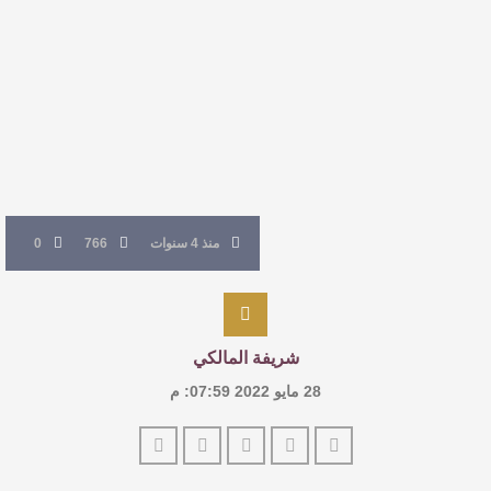
القيمة الأدبية بين استحقاق النص وسلطة الجائزة
​ اللون الأحمر وشاح سردية الأدب وسر رمزية
النصوص
آليات البناء الاستهلالي في رواية : ( على كف رتويت )
للدكتورة زينب الخضيري
منذ 4 سنوات
766
0
شريفة المالكي
28 مايو 2022 07:59: م