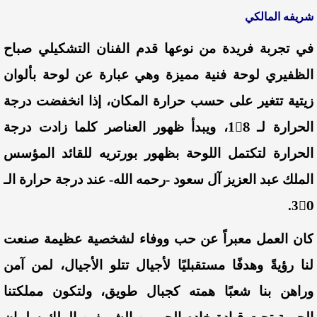
شريفه المالكي
في تجربة فريدة من نوعها قدم الفنان التشكيلي صباح
الظفيري لوحة فنية مميزة وهي عبارة عن لوحة بألوان
زيتية تتغير على حسب حرارة المكان، إذا انخفضت درجة
الحرارة لـ 18ْ، ويبدأ ظهور العناصر كلما زادت درجة
الحرارة لتكتمل اللوحة بظهور بورتريه للقائد المؤسس
الملك عبد العزيز آل سعود -رحمه الله- عند درجة حرارة الـ
30ْ.
كان العمل معبراً عن حب ووفاء لشخصية عظيمة صنعت
لنا رؤيةً وهدفًا مستقبليًا لأجيال تتلو الأجيال، لمن آمن
وراهن بنا شعبًا همته كجبال طويق، ولتكون مملكتنا