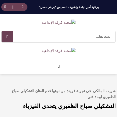
برعاية أمير الباحة وتشريف السديس “بر بني حسن”
تكرّم الفائزين بجائزة “رواد العمل التطوعي 4”
جائزة المهندس زياد الزهراني للتفوق العلمي تكرّم
نخبة من أبناء وبنات الأطاولة
مهرجان الأطاولة التراثي يجمع الشاعر عبدالواحد
بجمهوره
افتتاحية العدد 130
شريفه المالكي في تجربة فريدة من نوعها قدم الفنان التشكيلي صباح
الروائي جابر محمد مدخلي: أحضر داخل رواياتي
الظفيري لوحة فني …
التشكيلي صباح الظفيري يتحدى الفيزياء
بحذر، والثقافة قوتنا الناعمة لمخاطبة العالم.