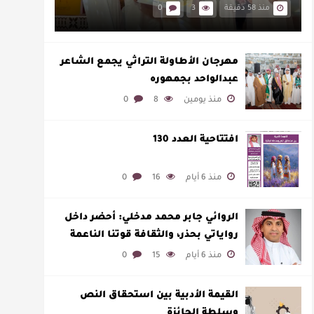
منذ 58 دقيقة
3
0
مهرجان الأطاولة التراثي يجمع الشاعر
عبدالواحد بجمهوره
منذ يومين
8
0
افتتاحية العدد 130
منذ 6 أيام
16
0
الروائي جابر محمد مدخلي: أحضر داخل
رواياتي بحذر، والثقافة قوتنا الناعمة
لمخاطبة العالم.
منذ 6 أيام
15
0
القيمة الأدبية بين استحقاق النص
وسلطة الجائزة