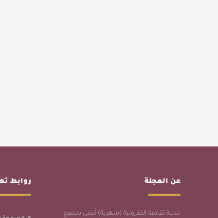
عن المجلة
روابط ت
مجلة ثقافية إلكترونية (شهرية) تُعنى بجميع