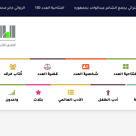
يجمع الشاعر عبدالواحد بجمهوره
افتتاحية العدد 130
الروائي جابر محمد مدخل
تتاحية العدد
شخصية العدد
قضية العدد
كُتاب فرقد
ة
أدب الطفل
الأدب العالمي
بتلات
واعدون