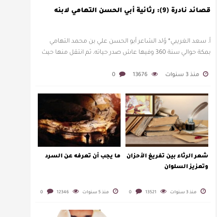
قصائد نادرة (9): رثائية أبي الحسن التهامي لابنه
أ. سعد الغريبي* وُلد الشاعر أبو الحسن علي بن محمد التهامي
بمكة حوالي سنة 360 وفيها عاش صدر حياته، ثم انتقل منها حيث
زار أقطارا إسلامية كثيرة يتكسب بمديح الأمراء، …
منذ 3 سنوات
13676
0
شعر الرثاء بين تفريغ الأحزان
ما يجب أن تعرفه عن السرد
وتعزيز السلوان
منذ 3 سنوات
13521
0
منذ 5 سنوات
12346
0