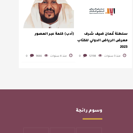
سلطنة عُمان ضيف شرف
(أدب) كلمة عبر العصور
معرض الرياض الدولي للكتاب
2023
منذ 3 سنوات
12198
0
منذ 4 سنوات
9666
0
وسوم رائجة