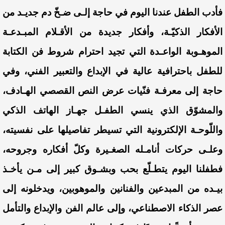
فأدب الطفل عندنا اليوم في حاجة إلـى ضـخّ دم جديـد من
الأفكار الذكيّـة، وأفكار جديدة من الأقـلام المبـدعـة
الموهـوبة الواعـدة التي تجيد احترام شروط فن الكتابة
للطفل باحترافية عالية في الإبداع والتعبير الفني، وفي
حاجة إلى معرفـة فنّيات عرض النص القصصي الهـادف،
والمشوّق الذي ينسي الطفـل جهـاز الهاتف الذكي
واللّوحـة الإلكترونية التي تسيطر تفاصيلها على نفسيته،
وعلـى حركات أنامـله الصغـيرة وكلّ أفكاره وجروحه،
فطفلنا اليوم يتطـلّع بحب وبشـوق كبير إلى مـن يأخـذ
بيـده من المبدعين والفنانين والموهوبين، ويدخلونه إلى
عصر الذكاء الاصطناعي، وإلى عالم الفن والإبداع والتأمل