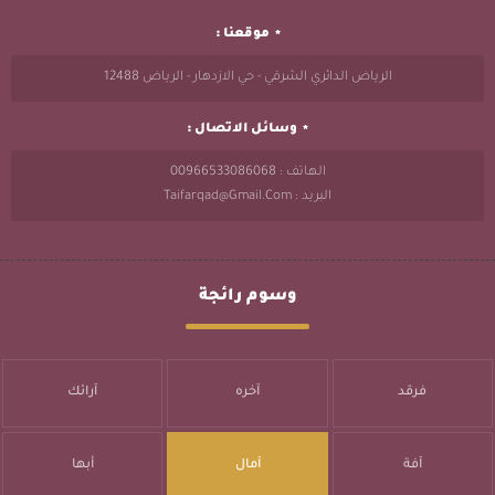
موقعنا :
الرياض الدائري الشرقي - حي الازدهار - الرياض 12488
وسائل الاتصال :
الهاتف : 00966533086068
البريد : Taifarqad@gmail.com
وسوم رائجة
فرقد
آخره
آرائك
آفة
آمال
أبها