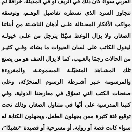
العربي سواء كان ذلك في الريف أو في المدينة، خرافة لم
تتجاوز السرد الذي تسطره تفاصيل الوهـم، وتوسقه
مواكب الأفكار المحـتالة علـى أذهان الناشـئة من أبنائنا
الصغار، ولا يزال الوعظ سيّدًا يترجل من علـى خيولـه
ليقول الكاتب على لسان الحيوات ما يشاء، وفـي كثيـر
من الحالات رجمًا بالغـيب، كما لا يزال العنف هو من يصنع
تلك المشـاهد المتخيّلـة المسموعـة، والمقروءة
والمرسومة عـبر أشـرطة الرسوم المتحرّكة، وعلى
صفحات الكتب التي تسوّق في معارضنا الدولية، وفي
كتبنا المدرسية على أنّها في متناول الصغار، وذلك تحت
توقيع فئة كثيرة ممن يجهلون الطفل، ويجهلون الكتابة له
سواء كانت قصة أو رواية، أو مسرحية أو قصيدة “نشيدًا”،