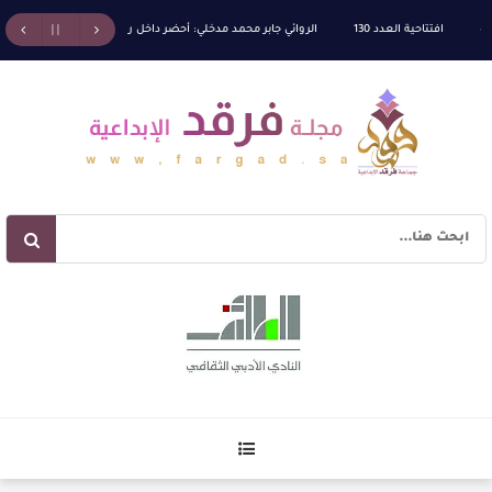
افتتاحية العدد 130
الروائي جابر محمد مدخلي: أحضر داخل رواياتي بحذر، والثقافة قوتنا الن
كة الله” للدكتور محمد بدوي
عنترة بن شداد… الشاعر الفارس