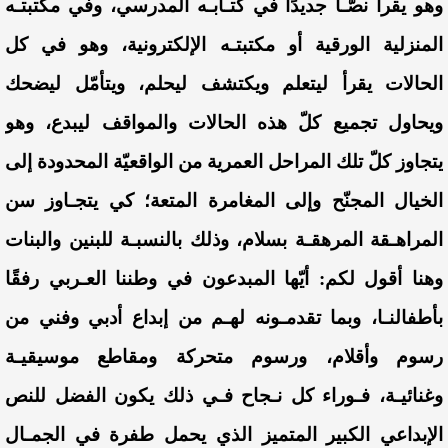
وهو يقرأ نصًّـا جديدًا في كتـابـه المدرسي، وفي مكتبتـه
المنزلية الورقية أو مكتبتـه الإلكترونية، وهو في كل
الحالات يقرأ ليتعلم ويكتشف ليحلم، ويتأمّل ليضحك
ويحاول تجميع كلّ هذه الحالات والمواقف ليبدع، وهو
يتجاوز كلّ تلك المراحل العمرية من الواقعيّة المحدودة إلى
الخيال المجنّح وإلى المغامرة المتعة؛ كي يتجـاوز سن
المراهـقة المرهقـة بسلام، وذلك بالنسبـة للبنين والبنات
وهنا أقول لكم: أيّها المبدعون في وطننا العـربي رفقًا
بأطفالنـا، وبما تقدمـونه لهـم من إبداع أدبي وفني من
رسوم وأقلام، ورسوم متحركة ومقاطع موسيقيـة
وغنائيـة، فـوراء كل نـجاح فـي ذلك يكون الفضل للنص
الإبداعي الكبير المتميز الذي يحمل طفرة في الجمـال