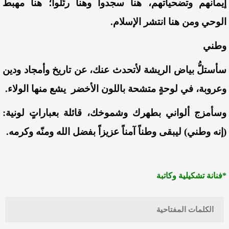
إيمانهم وتضحياتهم، هنا سجدوا وهنا رتّلوا؛ هنا مهبط
الوحي ومن هنا انتشر الإسلام.
وطني
سأستلُّ بياض الريشة لأتحدث عنك، عن تاريخ وأمجاد ودين
وعروبة، في لوحةٍ متشحة باللون الأخضر يشع منها الولاء.
وسأمزج ألواني بطهرك وشموخك، قائلة بعباراتٍ لونية:
(إنه وطني) ليبقى وطناً آمناً عزيزاً بفضل الله ومنّه وكرمه.
*فنانة تشكيلية وكاتبة
الكلمات المفتاحية