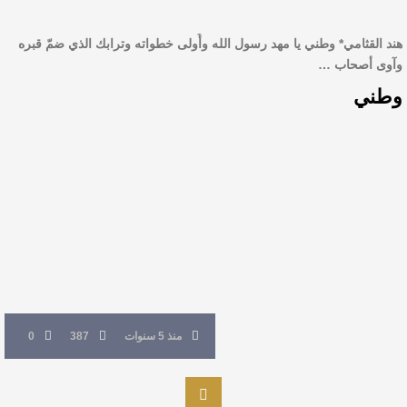
هند القثامي* وطني يا مهد رسول الله وأُولى خطواته وترابك الذي ضمّ قبره
وآوى أصحاب …
وطني
منذ 5 سنوات
387
0