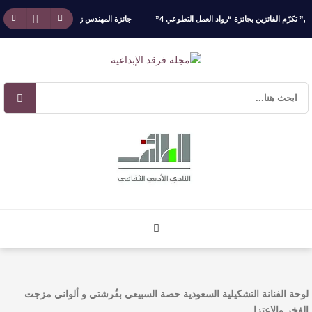
رّم الفائزين بجائزة “رواد العمل التطوعي 4”
جائزة المهندس زياد الزهراني للتفوق العلمي تك
صوص
آليات البناء الاستهلالي في رواية : ( على كف رتويت ) للدكتورة زينب الخضيري
لوحة الفنانة التشكيلية السعودية حصة السبيعي بفُرشتي و ألواني مزجت
الفخر والاعتزا …