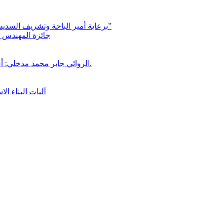
برعاية أمير الباحة وتشريف السديس “بر بني حسن” تكرّم الفائزين بجائزة “رواد العمل التطوعي 4”
جائزة المهندس زي
الروائي جابر محمد مدخلي: أحضر داخل رواياتي بحذر، والثقافة قوتنا الناعمة لمخاطبة العالم.
آليات البناء ا