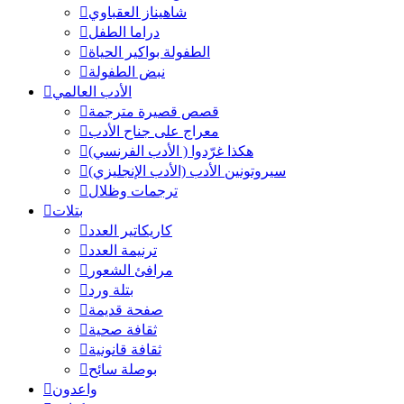
شاهيناز العقباوي
دراما الطفل
الطفولة بواكير الحياة
نبض الطفولة
الأدب العالمي
قصص قصيرة مترجمة
معراج على جناح الأدب
هكذا غرّدوا ( الأدب الفرنسي)
سيروتونين الأدب (الأدب الإنجليزي)
ترجمات وظلال
بتلات
كاريكاتير العدد
ترنيمة العدد
مرافئ الشعور
بتلة ورد
صفحة قديمة
ثقافة صحية
ثقافة قانونية
بوصلة سائح
واعدون