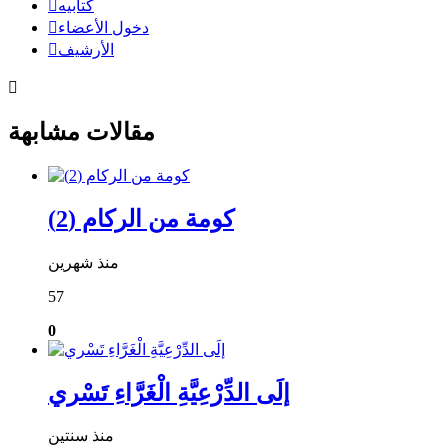
كتابيه
دخول الأعضاء
الأرشيف
مقالات مشابهة
كومة من الركام (2)
منذ شهرين
57
0
إلَى الدِّرْعِيَّةِ الْغَرَّاءِ تَسْري
منذ سنتين