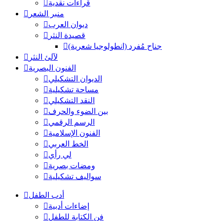
قراءات نقدية
منبر الشعر
ديوان العرب
قصيدة النثر
جناح مُفرد (انطولوجيا شعرية)
لآلئ النثر
الفنون البصرية
الديوان التشكيلي
مساحة تشكيلية
النقد التشكيلي
بين الضوء والحرف
الرسم الرقمي
الفنون الإسلامية
الخط العربي
لي رأي
ومضات بصرية
سواليف تشكيلية
أدب الطفل
إضاءات أدبية
فن الكتابة للطفل