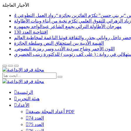
الأخبار العاجلة
اد الزهراني للتفوق العلمي تكرّم نخبة من أبناء وبنات الأطاولة
مهرجان الأطاولة التراثي يجمع الشاعر عبدالواحد بجمهوره
افتتاحية العدد 130
القيمة الأدبية بين استحقاق النص وسلطة الجائزة
​ اللون الأحمر وشاح سردية الأدب وسر رمزية النصوص
لاستهلالي في رواية : ( على كف رتويت ) للدكتورة زينب الخضيري
الرئيسية
هيئة التحرير
الأعداد
أعداد المجلة بصيغة PDF
العدد 74
العدد 75
العدد 76