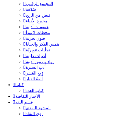
المجتمع الرقمي
سُدْفة
قبض من الريح
محبرة الأدباء
همهمات أدبية
محطات لا تهدأ
فنون بحرية
همس الفكر والحنايا
تجلّيات تنويريّة
أدبيات طبية
رواد و رموز أدبية
أدب السيرة
رُبع العُشر
أُلفةُ الديار
كتابنا
كتاب العدد
الأخبار الثقافية
قسم النقد
المشهد النقدي
رؤى النقاد