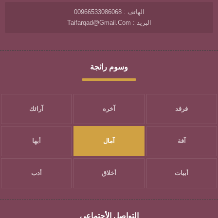
الهاتف : 00966533086068
البريد : Taifarqad@gmail.com
وسوم رائجة
فرقد
آخره
آرائك
آفة
آمال
أبها
أبيات
أخلاق
أدب
التواصل الأجتماعي