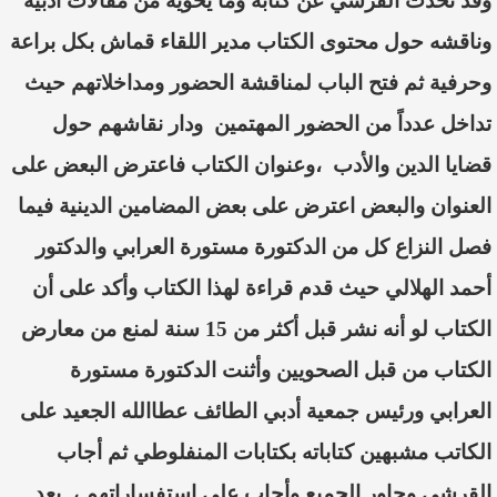
وقد تحدث القرشي عن كتابه وما يحويه من مقالات أدبية
وناقشه حول محتوى الكتاب مدير اللقاء قماش بكل براعة
وحرفية ثم فتح الباب لمناقشة الحضور ومداخلاتهم حيث
تداخل عدداً من الحضور المهتمين
ودار نقاشهم حول
قضايا الدين والأدب
،وعنوان الكتاب فاعترض البعض على
العنوان والبعض اعترض على بعض المضامين الدينية فيما
فصل النزاع كل من الدكتورة مستورة العرابي والدكتور
أحمد الهلالي حيث قدم قراءة لهذا الكتاب وأكد على أن
الكتاب لو أنه نشر قبل أكثر من 15 سنة لمنع من معارض
الكتاب من قبل الصحويين وأثنت الدكتورة مستورة
العرابي ورئيس جمعية أدبي الطائف عطاالله الجعيد على
الكاتب مشبهين كتاباته بكتابات المنفلوطي ثم أجاب
القرشي وحاور الجميع وأجاب على استفساراتهم ،
بعد