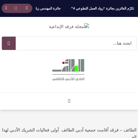
م الفائزين بجائزة “رواد العمل التطوعي 4”
جائزة المهندس زياد الزهراني للتفوق العلمي تكرّم
ص
آليات البناء الاستهلالي في رواية : ( على كف رتويت ) للدكتورة زينب الخضيري
الطائف – فرقد أقامت جمعية أدبي الطائف أولى فعاليات الشريك الأدبي لهذا
الع …