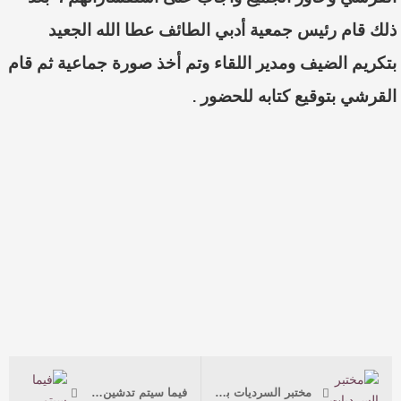
ذلك قام رئيس جمعية أدبي الطائف عطا الله الجعيد
بتكريم الضيف ومدير اللقاء وتم أخذ صورة جماعية ثم قام
القرشي بتوقيع كتابه للحضور
.
مختبر السرديات بمكتبة الإسكندرية.. يناقش السرد في رسائل عهود القرشي وشيماء علي
فيما سيتم تدشين كتاب طارف وتليد للقرشي : بدء فعاليات الشريك الأدبي بجمعية أدبي الطائف غدا الأربعاء