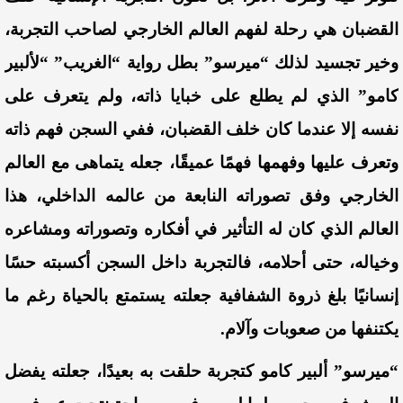
القضبان هي رحلة لفهم العالم الخارجي لصاحب التجربة،
وخير تجسيد لذلك “ميرسو” بطل رواية “الغريب” “لألبير
كامو” الذي لم يطلع على خبايا ذاته، ولم يتعرف على
نفسه إلا عندما كان خلف القضبان، ففي السجن فهم ذاته
وتعرف عليها وفهمها فهمًا عميقًا، جعله يتماهى مع العالم
الخارجي وفق تصوراته النابعة من عالمه الداخلي، هذا
العالم الذي كان له التأثير في أفكاره وتصوراته ومشاعره
وخياله، حتى أحلامه
، فالتجربة داخل السجن أكسبته حسًا
إنسانيًا بلغ ذروة الشفافية جعلته يستمت
ع بالحياة رغم ما
يكتنفها من
صعوبات وآلام
.
“ميرسو” ألبير كامو كتجربة حلقت به بعيدًا، جعلته يفضل