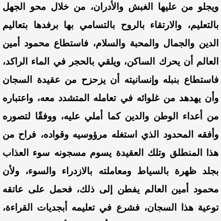
ويجلو من عليها الغبش والأدران، من خلال محو الجهل
بالتعليم، والارتقاء بالروح بالتسامي بها برفدها بتعاليم
الدين والجمال والمحبة والسلام، فاستطاع محمود أمين
العالم أن يحرك الساكن، ويلقي بالحجر في الماء الراكد،
فاستطاع بنبله وإنسانيته أن يزحزح من عقيدة السجان
وأن يهدهد من غلوائه في تعامله المتشدد معه، واعتباره
من أعداء الوطن والدين كما أملي عليه، ووفقًا لتصوره
وأفقه المحدود الذي استغله مرؤوسيه وقواده،
فراح
من
هذا المنطلق وتلك العقيدة يسوم
مسجونه سوء العذاب
بجلد ظهرة بالسياط ومعاملته بالازدراء والسوء، ولأن
محمود أمين العالم يفطن إلى ذلك، فحمل على عاتقه
توعية هذا السجان، فشرع في تعليمه أبجديات القراءة،