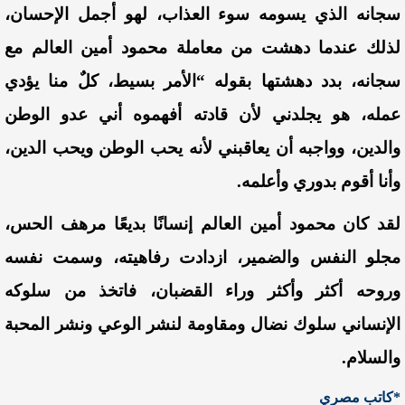
سجانه الذي يسومه سوء العذاب، لهو أجمل الإحسان،
لذلك عندما دهشت من معاملة محمود أمين العالم مع
سجانه، بدد دهشتها بقوله “الأمر بسيط، كلٌ منا
يؤدي
عمله، هو يجلدني لأن قادته أفهموه أني عدو الوطن
والدين، وواجبه أن يعاقبني لأنه يحب الوطن ويحب الدين،
وأنا أقوم بدوري وأعلمه.
لقد كان محمود أمين العالم إنسانًا بديعًا مرهف الحس،
مجلو النفس والضمير، ازدادت رفاهيته، وسمت نفسه
وروحه أكثر وأكثر وراء القضبان،
فاتخذ من سلوكه
الإنساني سلوك نضال ومقاومة لنشر الوعي ونشر المحبة
والسلام.
*كاتب مصري