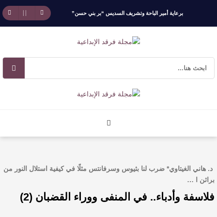
برعاية أمير الباحة وتشريف السديس “بر بني حسن”
تكرّم الفائزين بجائزة “رواد العمل التطوعي 4”
جائزة المهندس زياد الزهراني للتفوق العلمي تكرّم
نخبة من أبناء وبنات الأطاولة
مهرجان الأطاولة التراثي يجمع الشاعر عبدالواحد
بجمهوره
افتتاحية العدد 130
د. هاني الغيتاوي* ضرب لنا بثيوس وسرفانتس مثلًا في كيفية استلال النور من
الروائي جابر محمد مدخلي: أحضر داخل رواياتي
براثن ا …
فلاسفة وأدباء.. في المنفى ووراء القضبان (2)
بحذر، والثقافة قوتنا الناعمة لمخاطبة العالم.