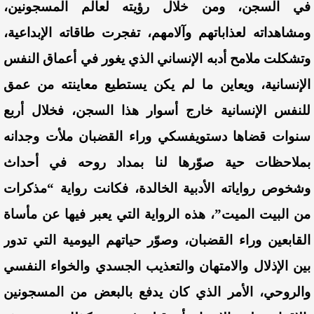
في السجن، ومن خلال رؤيته لعالم المسجونين،
ومشاهداته لعذاباتهم وآلامهم، تفجرت طاقاته الإبداعية،
وتشكلت ملامح أدبه الإنساني الذي يغور في أعماق النفس
الإنسانية، ويعاين ما لم يكن يستطيع معاينته من عمق
للنفس الإنسانية خارج أسوار هذا السجن، فخلال أربع
سنوات قضاها دستويفسكي وراء القضبا
ن ملأت وجدانه
بملاحظات حية ص
وّرها
لنا بمداد روحه في أحداث
وشخوص رواياته الأدبية الخالدة، فكانت رواية “مذكرات
من البيت الميت”، هذه الرواية التي يعبر فيها عن مأ
ساة
القابعين وراء القضبان، وص
وّر
حياتهم اليومية التي تدور
بين الإذلال والامتهان والتعذيب الجسدي والخواء النفسي
والروحي، الأمر الذي كان يدفع بالبعض من المسجونين