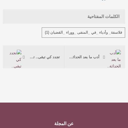
الكلمات المفتاحية
فلاسفة_ وأدباء _في _المنفى _ووراء _القضبان (1)
أدب ما بعد الحداثة.. رؤى القرن الواحد والعشرين
تجدد كي تبقى.. تداعيات الذكاء الاصطناعي على فرص العمل
عن المجلة