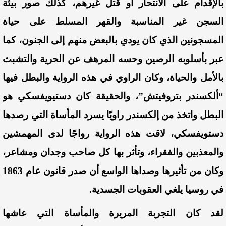
بالإقدام على الانتحار أو قتل غيرهم، كذلك صور بيئة
السجن غير المناسبة والقهر المسلط على حياة
المسجونين الذي كان يودي بالبعض منهم إلى الجنون، كما
عبر بأسلوبه الرصين وحسه المرهف عن الحر
ية والتشبث
بالأمل والحياة،
وكان
الراوي في هذه الرواية والبطل فيها
“ألكسندر بتروفيتش”
،
والحقيقة كان دستيويفسكي هو
البطل واتخذ من إلكسندر راويًا يسرد المأساة التي رصدها
دستويفسكي، لاقت هذه الرواية رواجًا لدى المهمشين
والمعذبين والفقراء، وتأثر بها كل صاحب وجدان ومشاعر،
وكان من تأثيرها وصداها الواسع أن صدر قانون عام
1863
في روسيا يلغي العقوبات الجسدية.
لقد كان التجربة المريرة والمأساة التي عاشها