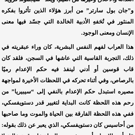
و”جان بول سارتر” من أبرز هؤلاء ال
ذين تأثروا بفكره
المنثور في ت
ُحَفهِ
الأدبية الخالدة التي ج
سّد
فيها معنى
الإنسان ومعنى الوجود.
هذا العراب لفهم النفس البشرية، كان وراء عبقريته في
ذلك، التجربة القاسية التي عاشها في السجن، فلقد كان
قاب قوسين أو أدني لينفذ فيه حكم الإعدام رميًا
بالرصاص، وفي أثناء تحركه في اللحظات الأخيرة لمواجهة
مصيره استبدل حكم الإعدام بالنفي إلى “سيبيريا” من
رحم هذه اللحظة كانت البداية لتغيير قدر
دستويفسكي،
ففي هذه اللحظة الفارقة بين الحياة والموت وما صاحبها
من أحاسيس
كان دستويفسكي،
الذي يعبر عن ذلك بقوله
: