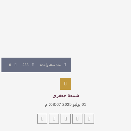
القيمة الأدبية بين استحقاق النص وسلطة الجائزة
​ اللون الأحمر وشاح سردية الأدب وسر رمزية
النصوص
آليات البناء الاستهلالي في رواية : ( على كف رتويت )
للدكتورة زينب الخضيري
منذ سنة واحدة
238
0
شمعة جعفري
01 يوليو 2025 08:07: م