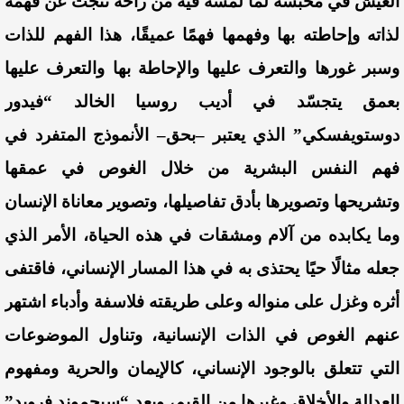
العيش في محبسه لما لمسه فيه من راحة نتجت عن فهمه
لذاته وإحاطته بها وفهمها فهمًا عميقًا، هذا الفهم للذات
وسبر غورها والتعرف عليها والإحاطة
بها والتعرف عليها
بعمق يتج
سّد
في أديب روسيا الخالد “فيدور
دوستويفسكي” الذي يعتبر –بحق– الأنموذج المتفرد في
فهم النفس البشرية من خلال الغوص في عمقها
وتشريحها وتصويرها بأدق تفاصيلها، وتصوير معاناة الإنسان
وما يكابده من آلام ومشقات في هذه الحياة، الأمر الذي
جعله مثالًا حيًا يحتذى به في هذا المسار الإنساني، فاقتفى
أثره وغزل على منواله وعلى طريقته فلاسفة وأدباء اشتهر
عنهم الغوص في الذات الإنسانية، وتناول الموضوعات
التي تتعلق بالوجود الإنساني، كالإيمان والحرية ومفهوم
العدالة والأخلاق وغيرها من القيم، ويعد “سيجموند فرويد”