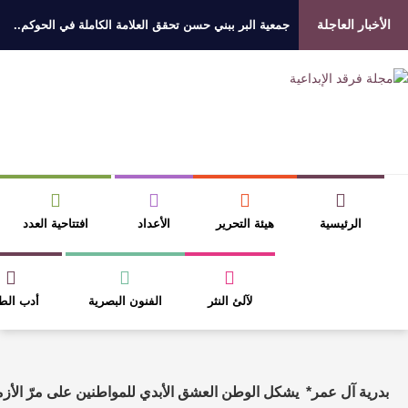
فائزين بجائزة “رواد العمل التطوعي 4”
ر عبدالواحد بجمهوره
افتتاحية العدد 130
حقاق النص وسلطة الجائزة
كتابنا
الأخبار الثقافية
قسم النقد
منبر الشعر
كتابيه
دخول الأعضاء
الأرشيف
مقالات مشابهة