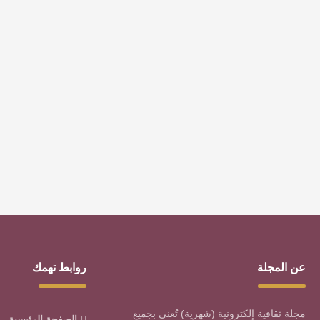
سلطنة عُمان ضيف شرف
(أدب) كلمة عبر العصور
معرض الرياض الدولي للكتاب
2023
منذ 3 سنوات
12201
0
منذ 4 سنوات
9674
0
وسوم رائجة