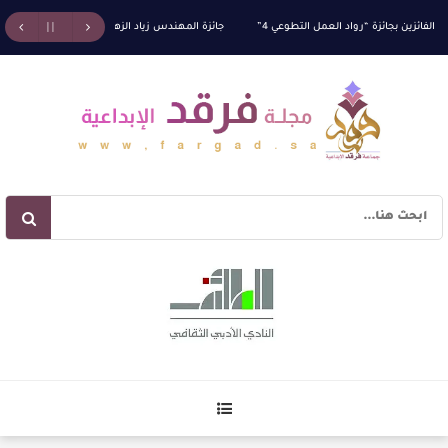
فائزين بجائزة “رواد العمل التطوعي 4”
جائزة المهندس زياد الزهراني للتفوق العلمي تكرّم نخب
آليات البناء الاستهلالي في رواية : ( على كف رتويت ) للدكتورة زينب الخضيري