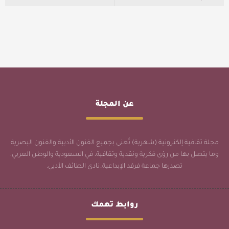
عن المجلة
مجلة ثقافية إلكترونية (شهرية) تُعنى بجميع الفنون الأدبية والفنون البصرية
وما يتصل بها من رؤى فكرية ونقدية وثقافية، في السعودية والوطن العربي،
تصدرها جماعة فرقد الإبداعية_نادي الطائف الأدبي.
روابط تهمك