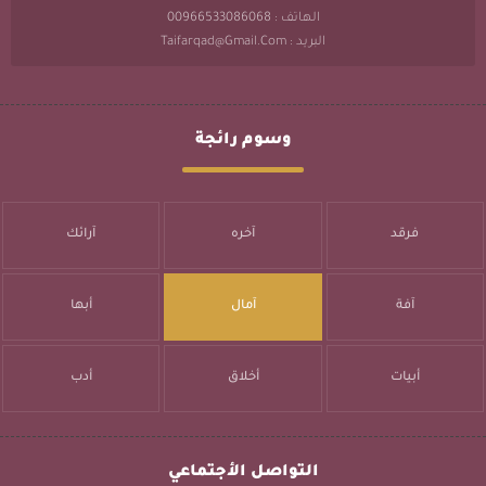
الهاتف : 00966533086068
البريد : Taifarqad@gmail.com
وسوم رائجة
فرقد
آخره
آرائك
آفة
آمال
أبها
أبيات
أخلاق
أدب
التواصل الأجتماعي