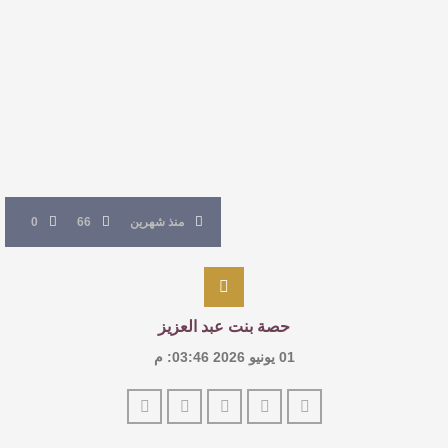
الروائي جابر محمد مدخلي: أحضر داخل رواياتي
بحذر، والثقافة قوتنا الناعمة لمخاطبة العالم.
القيمة الأدبية بين استحقاق النص وسلطة الجائزة
​ اللون الأحمر وشاح سردية الأدب وسر رمزية
النصوص
منذ شهرين
66
0
حصة بنت عبد العزيز
01 يونيو 2026 03:46: م