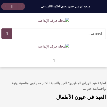
جمعية البر ببني حسن تحقق العلامة الكاملة في
الحوكم..
برعاية أمير الباحة وتشريف السديس “بر بني حسن”
تكرّم الفائزين بجائزة “رواد العمل التطوعي 4”
جائزة المهندس زياد الزهراني للتفوق العلمي تكرّم
نخبة من أبناء وبنات الأطاولة
مهرجان الأطاولة التراثي يجمع الشاعر عبدالواحد
لطيفة عبد الرزاق المطيري* العيد بالنسبة للكبار قد يكون مناسبة دينية
بجمهوره
واجتماعية جم …
افتتاحية العدد 130
العيد في عيون الأطفال