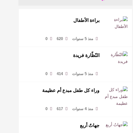
براءة الأطفال
منذ 5 سنوات
620
0
النّظّارة فريدة
منذ 5 سنوات
414
0
وراء كل طفل مبدع أم عظيمة
منذ 4 سنوات
617
0
جهاتٌ أربع