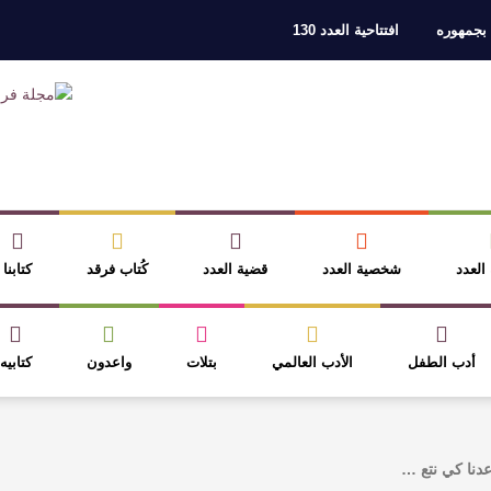
 بجمهوره
افتتاحية العدد 130
ر، والثقافة قوتنا الناعمة لمخاطبة العالم.
القيمة الأدبية بين استحقاق النص 
نصوص
آليات البناء الاستهلالي في رواية : ( على كف رتويت ) للدكتورة زينب الخ
 في “مملكة الله” للدكتور محمد بدوي
عنترة بن شداد… الشاعر الفارس
 العدد
شخصية العدد
قضية العدد
كُتاب فرقد
كتابنا
أدب الطفل
الأدب العالمي
بتلات
واعدون
كتابيه
عدنا كي نتع …