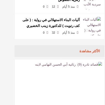
منذ 5 أيام
12
0
آليات البناء الاستهلالي في رواية : ( على
كف رتويت ) للدكتورة زينب الخضيري
منذ 5 أيام
32
0
الأكثر مشاهدة