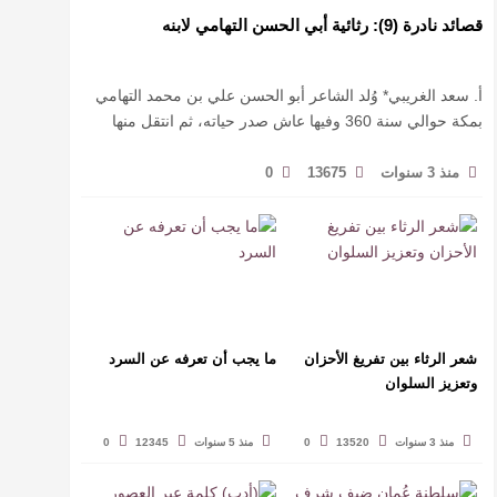
قصائد نادرة (9): رثائية أبي الحسن التهامي لابنه
أ. سعد الغريبي* وُلد الشاعر أبو الحسن علي بن محمد التهامي
بمكة حوالي سنة 360 وفيها عاش صدر حياته، ثم انتقل منها
حيث زار أقطارا إسلامية كثيرة يتكسب بمديح الأمراء، …
منذ 3 سنوات
13675
0
شعر الرثاء بين تفريغ الأحزان
ما يجب أن تعرفه عن السرد
وتعزيز السلوان
منذ 3 سنوات
13520
0
منذ 5 سنوات
12345
0