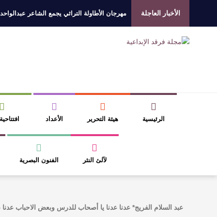
الأخبار العاجلة
مهرجان الأطاولة التراثي يجمع الشاعر عبدالواحد
الروائي جابر محمد مدخلي: أحضر داخل رواياتي بحذ
​ اللون الأحمر وشاح سردية الأدب وسر رمزية ال
عتبات التأويل وقراءة التشكيل الصوفي والفلسفي
الرئيسية
هيئة التحرير
الأعداد
افتتاحية
لآلئ النثر
الفنون البصرية
عبد السلام الفريج* عدنا عدنا يا أصحاب للدرس وبعض الاحباب عدنا 