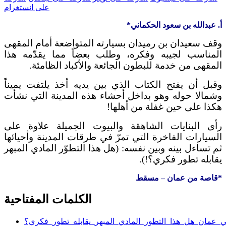
على انستغرام
أ. عبدالله
بن
سعود
الحكماني
*
وقف
سعيدان
بن
رميدان
بسيارته
المتواضعة
أمام
المقهى
المناسب
لجيبه
وفكره،
وطلب
بعضاً
مما
يقدّمه
هذا
المقهى
من
خدمة
للبطون
الجائعة
والأكباد
الظامئة
.
وقبل
أن
يفتح
الكتاب
الذي
بين
يديه
أخذ
يلتفت
يميناً
وشمالا
حوله
وهو
بداخل
أحشاء
هذه
المدينة
التي
نشأت
هكذا
على
حين
غفلة
من
أهلها
!
رأى
البنايات
الشاهقة
والبيوت
الجميلة
علاوة
على
السيارات
الفاخرة
التي
تمرّ
في
طرقات
المدينة
وأحيائها
ثم
تساءل
بينه
وبين
نفسه
:
(هل
هذا
التطوّر
المادي
المبهر
يقابله
تطور
فكري؟
!
)
.
*
قاصة
من
عمان
–
مسقط
الكلمات المفتاحية