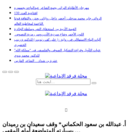
مهرجان الأطاولة التراثي يجمع الشاعر عبدالواحد بجمهوره
افتتاحية العدد 130
الروائي جابر محمد مدخلي: أحضر داخل رواياتي بحذر، والثقافة قوتنا
الناعمة لمخاطبة العالم.
القيمة الأدبية بين استحقاق النص وسلطة الجائزة
​ اللون الأحمر وشاح سردية الأدب وسر رمزية النصوص
آليات البناء الاستهلالي في رواية : ( على كف رتويت ) للدكتورة زينب
الخضيري
عتبات التأويل وقراءة التشكيل الصوفي والفلسفي في “مملكة الله”
للدكتور محمد بدوي
عنترة بن شداد… الشاعر الفارس
أ. عبدالله بن سعود الحكماني* وقف سعيدان بن رميدان
بسيارته المتواضعة أمام المقهى …