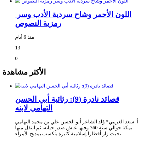
​ اللون الأحمر وشاح سردية الأدب وسر
رمزية النصوص
منذ 6 أيام
13
0
الأكثر مشاهدة
قصائد نادرة (9): رثائية أبي الحسن
التهامي لابنه
أ. سعد الغريبي* وُلد الشاعر أبو الحسن علي بن محمد التهامي
بمكة حوالي سنة 360 وفيها عاش صدر حياته، ثم انتقل منها
حيث زار أقطارا إسلامية كثيرة يتكسب بمديح الأمراء، …