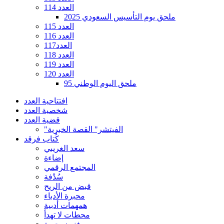
العدد 114
ملحق يوم التأسيس السعودي 2025
العدد 115
العدد 116
العدد117
العدد 118
العدد 119
العدد 120
ملحق اليوم الوطني 95
افتتاحية العدد
شخصية العدد
قضية العدد
"الفيتشر" القصة الخبرية
كُتاب فرقد
سعد الغريبي
إضاءة
المجتمع الرقمي
سُدْفة
قبض من الريح
محبرة الأدباء
همهمات أدبية
محطات لا تهدأ