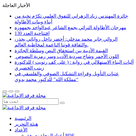
الأخبار العاجلة
جائزة المهندس زياد الزهراني للتفوق العلمي تكرّم نخبة من
أبناء وبنات الأطاولة
مهرجان الأطاولة التراثي يجمع الشاعر عبدالواحد بجمهوره
افتتاحية العدد 130
الروائي جابر محمد مدخلي: أحضر داخل رواياتي بحذر،
والثقافة قوتنا الناعمة لمخاطبة العالم.
القيمة الأدبية بين استحقاق النص وسلطة الجائزة
​ اللون الأحمر وشاح سردية الأدب وسر رمزية النصوص
آليات البناء الاستهلالي في رواية : ( على كف رتويت ) للدكتورة
زينب الخضيري
عتبات التأويل وقراءة التشكيل الصوفي والفلسفي في
“مملكة الله” للدكتور محمد بدوي
الرئيسية
هيئة التحرير
الأعداد
أعداد المجلة بصيغة PDF