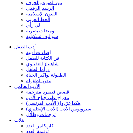
بين الضوء والحرف
الرسم الرقمي
الفنون الإسلامية
الخط العربي
لي رأي
ومضات بصرية
سواليف تشكيلية
أدب الطفل
إضاءات أدبية
فن الكتابة للطفل
شاهيناز العقباوي
دراما الطفل
الطفولة بواكير الحياة
نبض الطفولة
الأدب العالمي
قصص قصيرة مترجمة
معراج على جناح الأدب
هكذا غرّدوا ( الأدب الفرنسي)
سيروتونين الأدب (الأدب الإنجليزي)
ترجمات وظلال
بتلات
كاريكاتير العدد
ترنيمة العدد