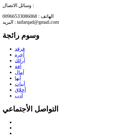
وسائل الاتصال :
الهاتف : 00966533086068
البريد : taifarqad@gmail.com
وسوم رائجة
فرقد
آخره
آرائك
آفة
آمال
أبها
أبيات
أخلاق
أدب
التواصل الأجتماعي