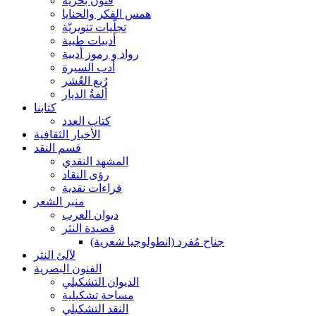
فنون بحرية
همس الفكر والحنايا
تجلّيات تنويريّة
أدبيات طبية
رواد و رموز أدبية
أدب السيرة
رُبع العُشر
أُلفةُ الديار
كتابنا
كتاب العدد
الأخبار الثقافية
قسم النقد
المشهد النقدي
رؤى النقاد
قراءات نقدية
منبر الشعر
ديوان العرب
قصيدة النثر
جناح مُفرد (انطولوجيا شعرية)
لآلئ النثر
الفنون البصرية
الديوان التشكيلي
مساحة تشكيلية
النقد التشكيلي