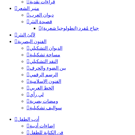
قراءات نقدية
منبر الشعر
ديوان العرب
قصيدة النثر
جناح مُفرد (انطولوجيا شعرية)
لآلئ النثر
الفنون البصرية
الديوان التشكيلي
مساحة تشكيلية
النقد التشكيلي
بين الضوء والحرف
الرسم الرقمي
الفنون الإسلامية
الخط العربي
لي رأي
ومضات بصرية
سواليف تشكيلية
أدب الطفل
إضاءات أدبية
فن الكتابة للطفل