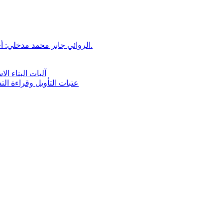
الروائي جابر محمد مدخلي: أحضر داخل رواياتي بحذر، والثقافة قوتنا الناعمة لمخاطبة العالم.
آليات البناء ا
عتبات التأويل وقراءة ال