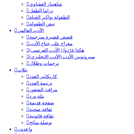
شاهيناز العقباوي
دراما الطفل
الطفولة بواكير الحياة
نبض الطفولة
الأدب العالمي
قصص قصيرة مترجمة
معراج على جناح الأدب
هكذا غرّدوا ( الأدب الفرنسي)
سيروتونين الأدب (الأدب الإنجليزي)
ترجمات وظلال
بتلات
كاريكاتير العدد
ترنيمة العدد
مرافئ الشعور
بتلة ورد
صفحة قديمة
ثقافة صحية
ثقافة قانونية
بوصلة سائح
واعدون