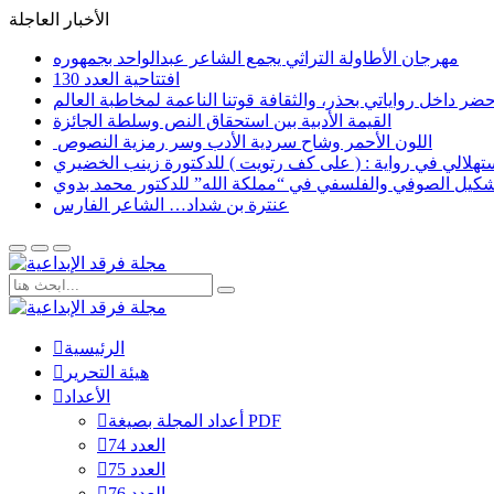
الأخبار العاجلة
مهرجان الأطاولة التراثي يجمع الشاعر عبدالواحد بجمهوره
افتتاحية العدد 130
القيمة الأدبية بين استحقاق النص وسلطة الجائزة
​ اللون الأحمر وشاح سردية الأدب وسر رمزية النصوص
لاستهلالي في رواية : ( على كف رتويت ) للدكتورة زينب الخضيري
تشكيل الصوفي والفلسفي في “مملكة الله” للدكتور محمد بدوي
عنترة بن شداد… الشاعر الفارس
الرئيسية
هيئة التحرير
الأعداد
أعداد المجلة بصيغة PDF
العدد 74
العدد 75
العدد 76