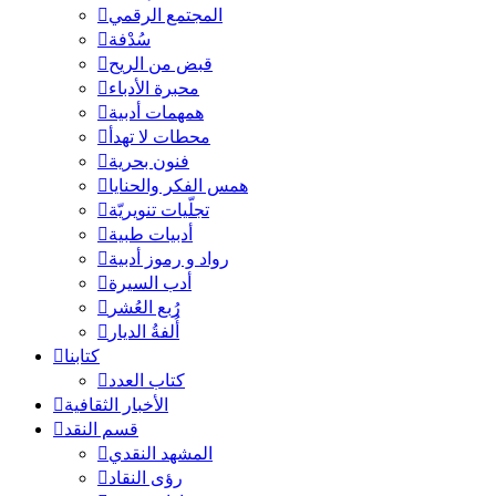
المجتمع الرقمي
سُدْفة
قبض من الريح
محبرة الأدباء
همهمات أدبية
محطات لا تهدأ
فنون بحرية
همس الفكر والحنايا
تجلّيات تنويريّة
أدبيات طبية
رواد و رموز أدبية
أدب السيرة
رُبع العُشر
أُلفةُ الديار
كتابنا
كتاب العدد
الأخبار الثقافية
قسم النقد
المشهد النقدي
رؤى النقاد