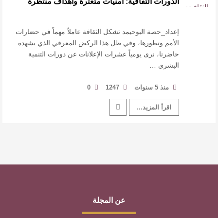
الدورات الثقافية: أمنيات متعثرة وأهداف منتظرة
النصوص
آليات البناء الاستهلالي في رواية : ( على كف رتويت )
إعداد_حصة البوحيمد تشكل الثقافة عاملاً مهماً في حضارات
الأمم وتطورها، وفي ظل هذا الركض المعرفي الذي يشهده
حاضرنا، نرى يومياً عشرات الإعلانات عن دورات التنمية
للدكتورة زينب الخضيري
البشري …
عتبات التأويل وقراءة التشكيل الصوفي والفلسفي
منذ 5 سنوات
1247
0
في “مملكة الله” للدكتور محمد بدوي
اقرأ المزيد...
عن المجلة