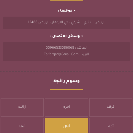
موقعنا :
الرياض الدائري الشرقي - حي الازدهار - الرياض 12488
وسائل الاتصال :
الهاتف : 00966533086068
البريد : Taifarqad@gmail.com
وسوم رائجة
فرقد
آخره
آرائك
آفة
آمال
أبها