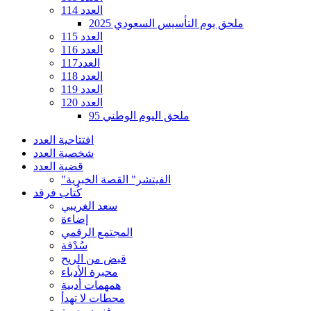
العدد 114
ملحق يوم التأسيس السعودي 2025
العدد 115
العدد 116
العدد117
العدد 118
العدد 119
العدد 120
ملحق اليوم الوطني 95
افتتاحية العدد
شخصية العدد
قضية العدد
"الفيتشر" القصة الخبرية
كُتاب فرقد
سعد الغريبي
إضاءة
المجتمع الرقمي
سُدْفة
قبض من الريح
محبرة الأدباء
همهمات أدبية
محطات لا تهدأ