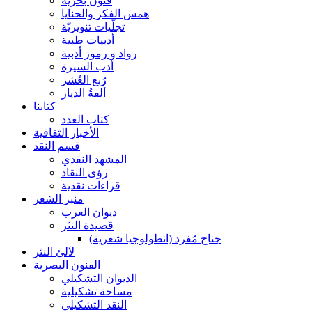
فنون بحرية
همس الفكر والحنايا
تجلّيات تنويريّة
أدبيات طبية
رواد و رموز أدبية
أدب السيرة
رُبع العُشر
أُلفةُ الديار
كتابنا
كتاب العدد
الأخبار الثقافية
قسم النقد
المشهد النقدي
رؤى النقاد
قراءات نقدية
منبر الشعر
ديوان العرب
قصيدة النثر
جناح مُفرد (انطولوجيا شعرية)
لآلئ النثر
الفنون البصرية
الديوان التشكيلي
مساحة تشكيلية
النقد التشكيلي