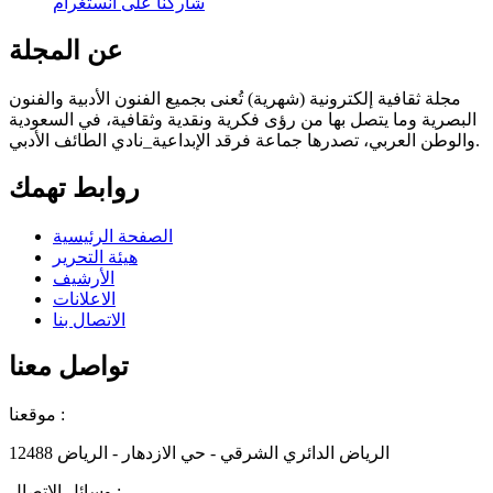
شاركنا على انستغرام
عن المجلة
مجلة ثقافية إلكترونية (شهرية) تُعنى بجميع الفنون الأدبية والفنون
البصرية وما يتصل بها من رؤى فكرية ونقدية وثقافية، في السعودية
والوطن العربي، تصدرها جماعة فرقد الإبداعية_نادي الطائف الأدبي.
روابط تهمك
الصفحة الرئيسية
هيئة التحرير
الأرشيف
الاعلانات
الاتصال بنا
تواصل معنا
موقعنا :
الرياض الدائري الشرقي - حي الازدهار - الرياض 12488
وسائل الاتصال :