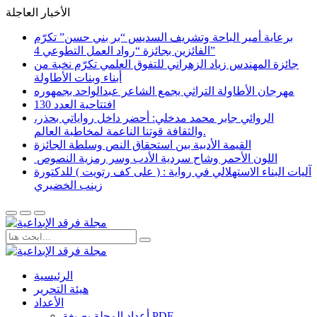
الأخبار العاجلة
برعاية أمير الباحة وتشريف السديس “بر بني حسن” تكرّم
الفائزين بجائزة “رواد العمل التطوعي 4”
جائزة المهندس زياد الزهراني للتفوق العلمي تكرّم نخبة من
أبناء وبنات الأطاولة
مهرجان الأطاولة التراثي يجمع الشاعر عبدالواحد بجمهوره
افتتاحية العدد 130
الروائي جابر محمد مدخلي: أحضر داخل رواياتي بحذر،
والثقافة قوتنا الناعمة لمخاطبة العالم.
القيمة الأدبية بين استحقاق النص وسلطة الجائزة
​ اللون الأحمر وشاح سردية الأدب وسر رمزية النصوص
آليات البناء الاستهلالي في رواية : ( على كف رتويت ) للدكتورة
زينب الخضيري
الرئيسية
هيئة التحرير
الأعداد
أعداد المجلة بصيغة PDF