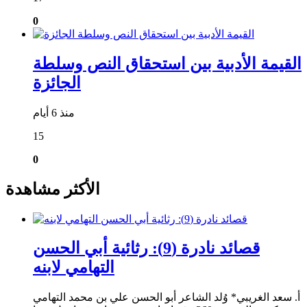
0
القيمة الأدبية بين استحقاق النص وسلطة
الجائزة
منذ 6 أيام
15
0
الأكثر مشاهدة
قصائد نادرة (9): رثائية أبي الحسن
التهامي لابنه
أ. سعد الغريبي* وُلد الشاعر أبو الحسن علي بن محمد التهامي