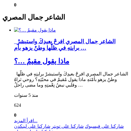
0
الشاعر جمال المصري
الشاعر جمال المصري افرحْ بعيدِكَ واستبشرْ
برايتِهِ في ظلّها وطنٌ يزهو بأم …
ماذا يقول مقيمٌ …؟
الشاعر جمال المصري افرحْ بعيدِكَ واستبشرْ برايتِهِ في ظلّها
وطنٌ يزهو بأمّتهِ ماذا يقول مُقيمٌ في محبّتِهِ؟ روحي ثراهُ
وقلبي نبضُ نِعْمتِهِ وما مضى راحلٌ …
منذ 5 سنوات
624
0
اقرأ المزيد...
شاركنا على فيسبوك
شاركنا على تويتر
شاركنا على لينكدن