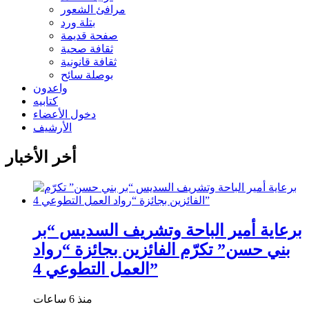
مرافئ الشعور
بتلة ورد
صفحة قديمة
ثقافة صحية
ثقافة قانونية
بوصلة سائح
واعدون
كتابيه
دخول الأعضاء
الأرشيف
أخر الأخبار
برعاية أمير الباحة وتشريف السديس “بر
بني حسن” تكرّم الفائزين بجائزة “رواد
العمل التطوعي 4”
منذ 6 ساعات