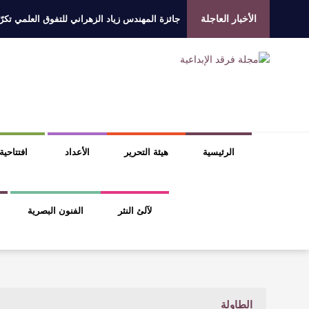
الأخبار العاجلة
جائزة المهندس زياد الزهراني للتفوق العلمي تكرّم
الروائي جابر محمد مدخلي: أحضر داخل رواياتي بحذ
​ اللون الأحمر وشاح سردية الأدب وسر رمزية ال
عتبات التأويل وقراءة التشكيل الصوفي والفلسفي
الرئيسية
هيئة التحرير
الأعداد
افتتاحية
لآلئ النثر
الفنون البصرية
الطاولة