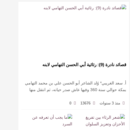
قصائد نادرة (9): رثائية أبي الحسن التهامي لابنه
أ. سعد الغريبي* وُلد الشاعر أبو الحسن علي بن محمد التهامي
بمكة حوالي سنة 360 وفيها عاش صدر حياته، ثم انتقل منها
حيث زار أقطارا إسلامية كثيرة يتكسب بمديح الأمراء، …
منذ 3 سنوات
13676
0