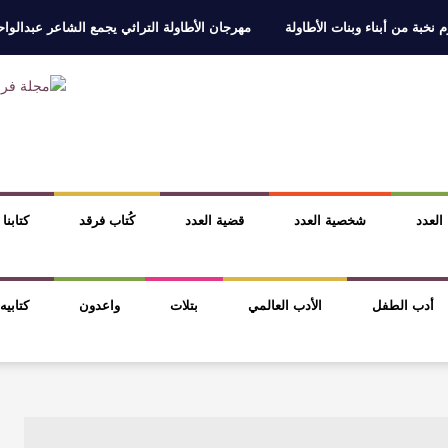
 نخبة من أبناء وبنات الأطاولة
مهرجان الأطاولة التراثي يجمع الشاعر عبدالوا
ر، والثقافة قوتنا الناعمة لمخاطبة العالم.
القيمة الأدبية بين استحقاق النص 
نصوص
آليات البناء الاستهلالي في رواية : ( على كف رتويت ) للدكتورة زينب الخ
 في “مملكة الله” للدكتور محمد بدوي
 العدد
شخصية العدد
قضية العدد
كُتاب فرقد
كتابنا
أدب الطفل
الأدب العالمي
بتلات
واعدون
كتابيه