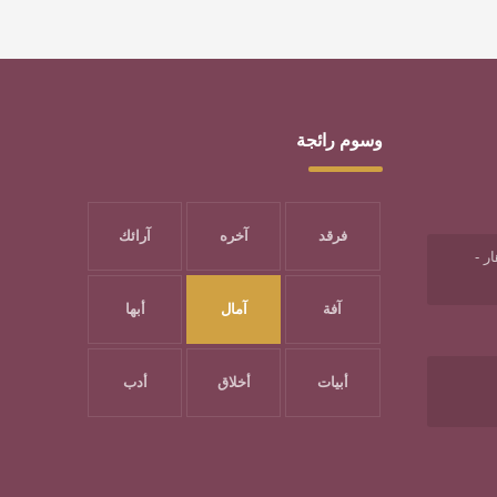
وسوم رائجة
فرقد
آخره
آرائك
ر -
آفة
آمال
أبها
أبيات
أخلاق
أدب