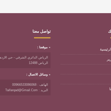
ك
تواصل معنا
موقعنا :
لرئيسية
الرياض الدائري الشرقي - حي الازدها
رير
الرياض 12488
وسائل الاتصال :
الهاتف : 00966533086068
ا
البريد : Taifarqad@gmail.com