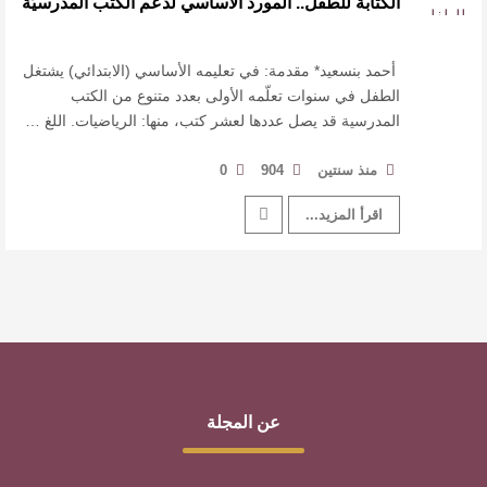
الكتابة للطفل.. المورد الأساسي لدعم الكتب المدرسيّة
القيمة الأدبية بين استحقاق النص وسلطة الجائزة
​ اللون الأحمر وشاح سردية الأدب وسر رمزية
أحمد بنسعيد* مقدمة: في تعليمه الأساسي (الابتدائي) يشتغل
الطفل في سنوات تعلّمه الأولى بعدد متنوع من الكتب
المدرسية قد يصل عددها لعشر كتب، منها: الرياضيات. اللغ …
النصوص
آليات البناء الاستهلالي في رواية : ( على كف رتويت )
منذ سنتين
904
0
اقرأ المزيد...
للدكتورة زينب الخضيري
عن المجلة