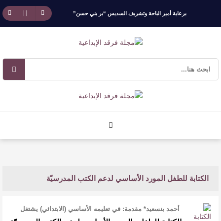
برعاية أمير الباحة وتشريف السديس “بر بني حسن”
تكرّم الفائزين بجائزة “رواد العمل التطوعي 4”
جائزة المهندس زياد الزهراني للتفوق العلمي تكرّم
نخبة من أبناء وبنات الأطاولة
مهرجان الأطاولة التراثي يجمع الشاعر عبدالواحد
بجمهوره
افتتاحية العدد 130
الكتابة للطفل المورد الأساسي لدعم الكتب المدرسيّة
الروائي جابر محمد مدخلي: أحضر داخل رواياتي
بحذر، والثقافة قوتنا الناعمة لمخاطبة العالم.
أحمد بنسعيد* مقدمة: في تعليمه الأساسي (الابتدائي) يشتغل
الطفل في سنوات تعلّمه ا …