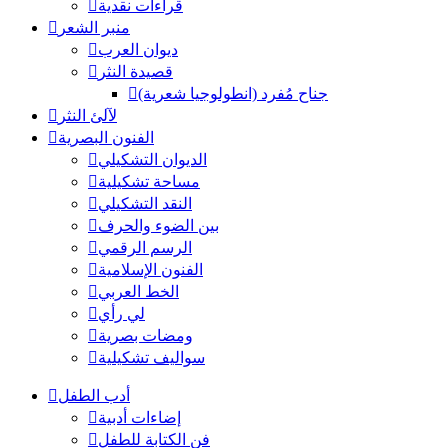
قراءات نقدية
منبر الشعر
ديوان العرب
قصيدة النثر
جناح مُفرد (انطولوجيا شعرية)
لآلئ النثر
الفنون البصرية
الديوان التشكيلي
مساحة تشكيلية
النقد التشكيلي
بين الضوء والحرف
الرسم الرقمي
الفنون الإسلامية
الخط العربي
لي رأي
ومضات بصرية
سواليف تشكيلية
أدب الطفل
إضاءات أدبية
فن الكتابة للطفل