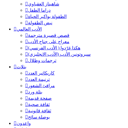
شاهيناز العقباوي
دراما الطفل
الطفولة بواكير الحياة
نبض الطفولة
الأدب العالمي
قصص قصيرة مترجمة
معراج على جناح الأدب
هكذا غرّدوا ( الأدب الفرنسي)
سيروتونين الأدب (الأدب الإنجليزي)
ترجمات وظلال
بتلات
كاريكاتير العدد
ترنيمة العدد
مرافئ الشعور
بتلة ورد
صفحة قديمة
ثقافة صحية
ثقافة قانونية
بوصلة سائح
واعدون