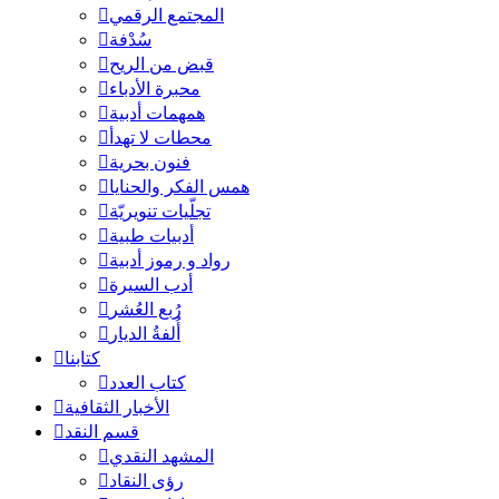
المجتمع الرقمي
سُدْفة
قبض من الريح
محبرة الأدباء
همهمات أدبية
محطات لا تهدأ
فنون بحرية
همس الفكر والحنايا
تجلّيات تنويريّة
أدبيات طبية
رواد و رموز أدبية
أدب السيرة
رُبع العُشر
أُلفةُ الديار
كتابنا
كتاب العدد
الأخبار الثقافية
قسم النقد
المشهد النقدي
رؤى النقاد