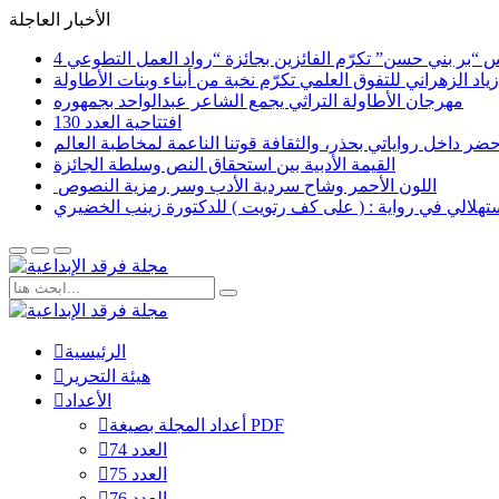
الأخبار العاجلة
اد الزهراني للتفوق العلمي تكرّم نخبة من أبناء وبنات الأطاولة
مهرجان الأطاولة التراثي يجمع الشاعر عبدالواحد بجمهوره
افتتاحية العدد 130
القيمة الأدبية بين استحقاق النص وسلطة الجائزة
​ اللون الأحمر وشاح سردية الأدب وسر رمزية النصوص
لاستهلالي في رواية : ( على كف رتويت ) للدكتورة زينب الخضيري
الرئيسية
هيئة التحرير
الأعداد
أعداد المجلة بصيغة PDF
العدد 74
العدد 75
العدد 76