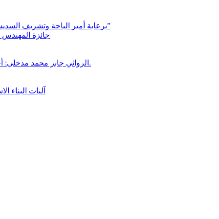
برعاية أمير الباحة وتشريف السديس “بر بني حسن” تكرّم الفائزين بجائزة “رواد العمل التطوعي 4”
جائزة المهندس زي
الروائي جابر محمد مدخلي: أحضر داخل رواياتي بحذر، والثقافة قوتنا الناعمة لمخاطبة العالم.
آليات البناء ا