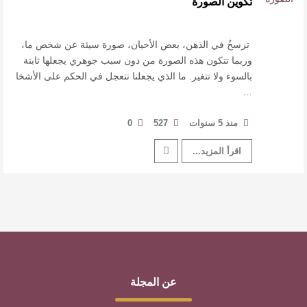
تكوين الصورة
القيمة الأدبية بين استحقاق النص وسلطة الجائزة
​ اللون الأحمر وشاح سردية الأدب وسر رمزية
ترسخُ في الذهن، بعض الأحيان، صورة سيئة عن شخص ما،
وربما تتكون هذه الصورة من دون سبب جوهري يجعلها ثابتة
بالسوء ولا تتغير. ما الذي يجعلنا نتعجل في الحكم على الأشخا
النصوص
…
آليات البناء الاستهلالي في رواية : ( على كف رتويت )
منذ 5 سنوات
527
0
للدكتورة زينب الخضيري
اقرأ المزيد...
عن المجلة