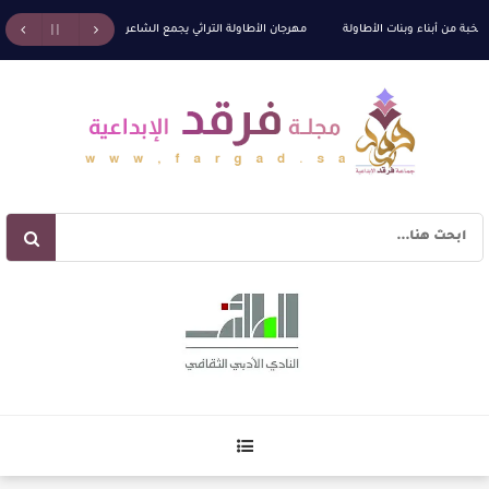
خبة من أبناء وبنات الأطاولة
مهرجان الأطاولة التراثي يجمع الشاعر عبدالواحد بجمهوره
ت ) للدكتورة زينب الخضيري
عتبات التأويل وقراءة التشكيل الصوفي والفلسفي في “مملكة الله