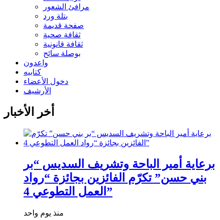
مرافئ الشعور
بتلة ورد
صفحة قديمة
ثقافة صحية
ثقافة قانونية
بوصلة سائح
واعدون
كتابيه
دخول الأعضاء
الأرشيف
أخر الأخبار
برعاية أمير الباحة وتشريف السديس “بر
بني حسن” تكرّم الفائزين بجائزة “رواد
العمل التطوعي 4”
منذ يوم واحد