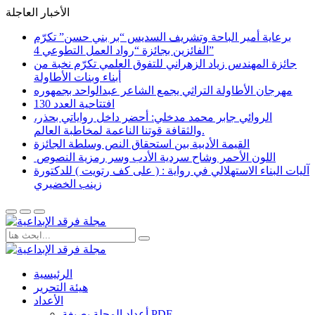
الأخبار العاجلة
برعاية أمير الباحة وتشريف السديس “بر بني حسن” تكرّم
الفائزين بجائزة “رواد العمل التطوعي 4”
جائزة المهندس زياد الزهراني للتفوق العلمي تكرّم نخبة من
أبناء وبنات الأطاولة
مهرجان الأطاولة التراثي يجمع الشاعر عبدالواحد بجمهوره
افتتاحية العدد 130
الروائي جابر محمد مدخلي: أحضر داخل رواياتي بحذر،
والثقافة قوتنا الناعمة لمخاطبة العالم.
القيمة الأدبية بين استحقاق النص وسلطة الجائزة
​ اللون الأحمر وشاح سردية الأدب وسر رمزية النصوص
آليات البناء الاستهلالي في رواية : ( على كف رتويت ) للدكتورة
زينب الخضيري
الرئيسية
هيئة التحرير
الأعداد
أعداد المجلة بصيغة PDF