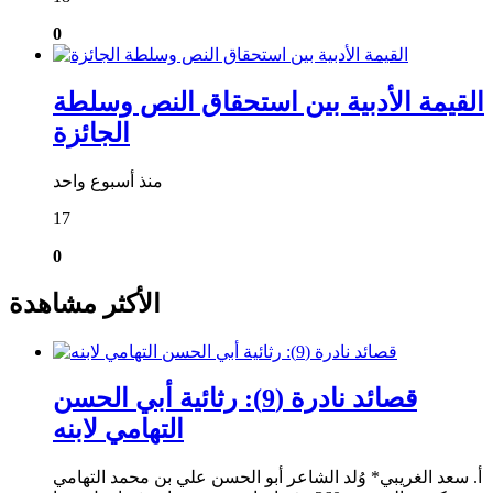
0
القيمة الأدبية بين استحقاق النص وسلطة
الجائزة
منذ أسبوع واحد
17
0
الأكثر مشاهدة
قصائد نادرة (9): رثائية أبي الحسن
التهامي لابنه
أ. سعد الغريبي* وُلد الشاعر أبو الحسن علي بن محمد التهامي