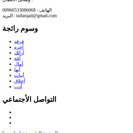
الهاتف : 00966533086068
البريد : taifarqad@gmail.com
وسوم رائجة
فرقد
آخره
آرائك
آفة
آمال
أبها
أبيات
أخلاق
أدب
التواصل الأجتماعي