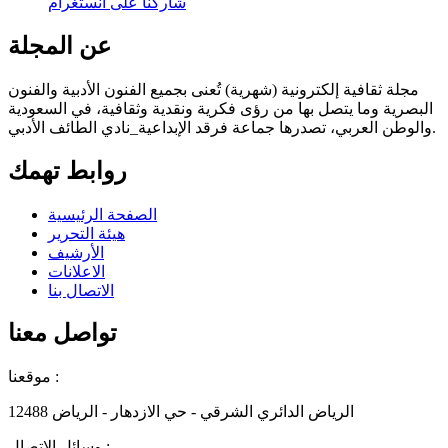
شاركنا على انستغرام
عن المجلة
مجلة ثقافية إلكترونية (شهرية) تُعنى بجميع الفنون الأدبية والفنون
البصرية وما يتصل بها من رؤى فكرية ونقدية وثقافية، في السعودية
والوطن العربي، تصدرها جماعة فرقد الإبداعية_نادي الطائف الأدبي.
روابط تهمك
الصفحة الرئيسية
هيئة التحرير
الأرشيف
الاعلانات
الاتصال بنا
تواصل معنا
موقعنا :
الرياض الدائري الشرقي - حي الازدهار - الرياض 12488
وسائل الاتصال :