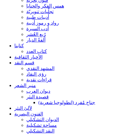
فنون بحرية
همس الفكر والحنايا
تجلّيات تنويريّة
أدبيات طبية
رواد و رموز أدبية
أدب السيرة
رُبع العُشر
أُلفةُ الديار
كتابنا
كتاب العدد
الأخبار الثقافية
قسم النقد
المشهد النقدي
رؤى النقاد
قراءات نقدية
منبر الشعر
ديوان العرب
قصيدة النثر
جناح مُفرد (انطولوجيا شعرية)
لآلئ النثر
الفنون البصرية
الديوان التشكيلي
مساحة تشكيلية
النقد التشكيلي