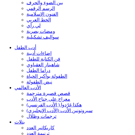
بين الضوء والحرف
الرسم الرقمي
الفنون الإسلامية
الخط العربي
لي رأي
ومضات بصرية
سواليف تشكيلية
أدب الطفل
إضاءات أدبية
فن الكتابة للطفل
شاهيناز العقباوي
دراما الطفل
الطفولة بواكير الحياة
نبض الطفولة
الأدب العالمي
قصص قصيرة مترجمة
معراج على جناح الأدب
هكذا غرّدوا ( الأدب الفرنسي)
سيروتونين الأدب (الأدب الإنجليزي)
ترجمات وظلال
بتلات
كاريكاتير العدد
ترنيمة العدد