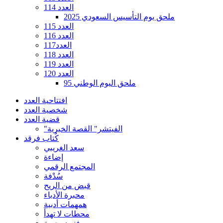
العدد 114
ملحق يوم التأسيس السعودي 2025
العدد 115
العدد 116
العدد117
العدد 118
العدد 119
العدد 120
ملحق اليوم الوطني 95
افتتاحية العدد
شخصية العدد
قضية العدد
"الفيتشر" القصة الخبرية
كُتاب فرقد
سعد الغريبي
إضاءة
المجتمع الرقمي
سُدْفة
قبض من الريح
محبرة الأدباء
همهمات أدبية
محطات لا تهدأ