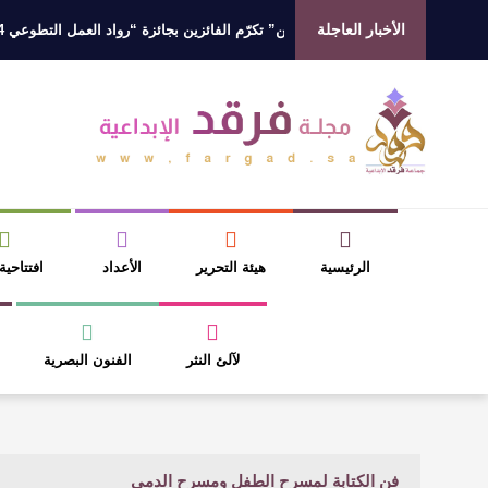
الأخبار العاجلة
وتشريف السديس “بر بني حسن” تكرّم الفائزين بجائزة “رواد العمل التطوعي 4”
لالي في رواية : ( على كف رتويت ) للدكتورة زينب الخضيري
الرئيسية
هيئة التحرير
الأعداد
افتتاحية
لآلئ النثر
الفنون البصرية
فن الكتابة لمسرح الطفل ومسرح الدمي