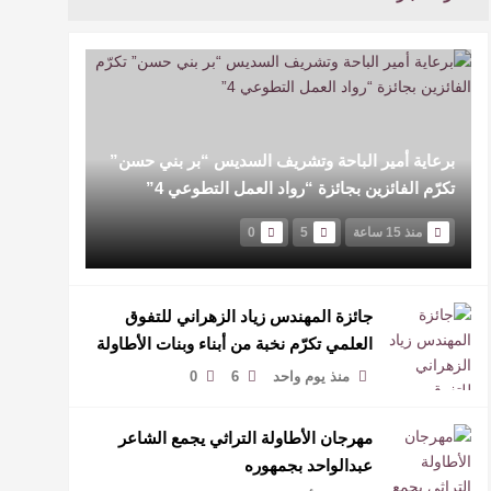
برعاية أمير الباحة وتشريف السديس “بر بني حسن”
تكرّم الفائزين بجائزة “رواد العمل التطوعي 4”
منذ 15 ساعة
5
0
جائزة المهندس زياد الزهراني للتفوق
العلمي تكرّم نخبة من أبناء وبنات الأطاولة
منذ يوم واحد
6
0
مهرجان الأطاولة التراثي يجمع الشاعر
عبدالواحد بجمهوره