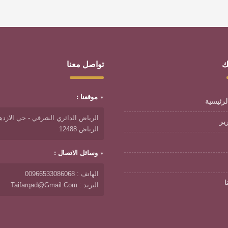
ك
تواصل معنا
موقعنا :
لرئيسية
الرياض الدائري الشرقي - حي الازدها
رير
الرياض 12488
وسائل الاتصال :
الهاتف : 00966533086068
ا
البريد : Taifarqad@gmail.com