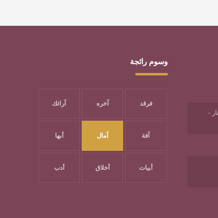
وسوم رائجة
فرقد
آخره
آرائك
ر -
آفة
آمال
أبها
أبيات
أخلاق
أدب