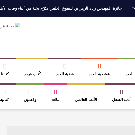
جائزة المهندس زياد الزهراني للتفوق العلمي تكرّم نخبة من أبناء وبنات الأطاولة
 العدد
شخصية العدد
قضية العدد
كُتاب فرقد
كتابنا
أدب الطفل
الأدب العالمي
بتلات
واعدون
كتابيه