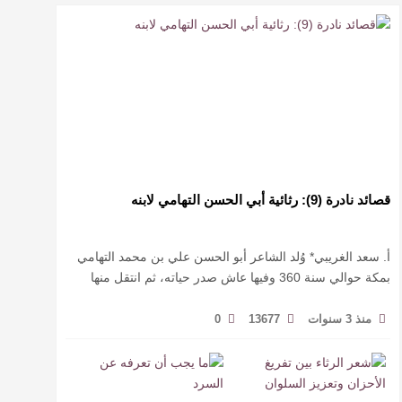
قصائد نادرة (9): رثائية أبي الحسن التهامي لابنه
أ. سعد الغريبي* وُلد الشاعر أبو الحسن علي بن محمد التهامي
بمكة حوالي سنة 360 وفيها عاش صدر حياته، ثم انتقل منها
حيث زار أقطارا إسلامية كثيرة يتكسب بمديح الأمراء، …
منذ 3 سنوات
13677
0