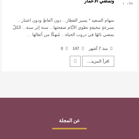
وتمضي الأعمار
للدكتورة زينب الخضيري
عتبات التأويل وقراءة التشكيل الصوفي والفلسفي
سهام السعيد * يسير القطار... دون اتّعاظٍ ودون اعتبار...
بسرعةٍ مخيفةٍ تطوي الأيّام صفحتها... سنة إثر سنة... الكلّ
يمضي تائهًا في دروب الحياة... مُنهكًا من أثقالها …
في “مملكة الله” للدكتور محمد بدوي
عنترة بن شداد… الشاعر الفارس
منذ 7 أشهر
147
0
اقرأ المزيد...
عن المجلة