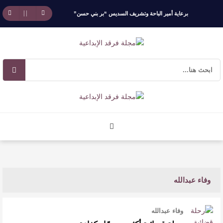
برعاية أمير الباحة وتشريف السديس “بر بني حسن”
تكرّم الفائزين بجائزة “رواد العمل التطوعي 4”
جائزة المهندس زياد الزهراني للتفوق العلمي تكرّم
نخبة من أبناء وبنات الأطاولة
مهرجان الأطاولة التراثي يجمع الشاعر عبدالواحد
بجمهوره
افتتاحية العدد 130
وفاء عبدالله
الروائي جابر محمد مدخلي: أحضر داخل رواياتي
بحذر، والثقافة قوتنا الناعمة لمخاطبة العالم.
وفاء عبدالله