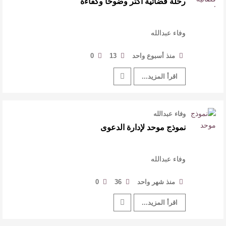
رحلة قضائية أكثر وضوحًا وكفاءة
القيمة الأدبية بين استحقاق النص وسلطة الجائزة
​ اللون الأحمر وشاح سردية الأدب وسر رمزية
وفاء عبدالله
منذ أسبوع واحد
13
0
النصوص
اقرأ المزيد...
آليات البناء الاستهلالي في رواية : ( على كف رتويت )
للدكتورة زينب الخضيري
وفاء عبدالله
نموذج موحد لإدارة الدعوى
وفاء عبدالله
منذ شهر واحد
36
0
اقرأ المزيد...