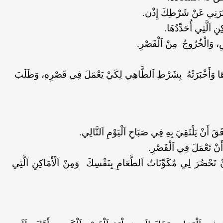
َخْبَرَنِي عَنْ شَرْطِكَ إِذْن.
ِ اَلَّتِي أُحَدِّدُهَا.
سِ، وَالْخُرُوجُ مِنْ اَلْقَصْرِ.
َاذِهَا وَأَخْبَرَتْهُ بِشَرْطِ اَلطَّاهِي لِكَيْ يَعْمَلَ فِي قَصْرِهِ، وَطَلَبَ
َقَ أَنْ يَلْتَقِيَ بِهِ فِي صَبَاحِ اَلْيَوْمِ اَلتَّالِي.
أَنْ تَعْمَلَ فِي اَلْقَصْرِ.
حْضُرَ لِي مُكَوِّنَاتُ اَلطَّعَامِ بِنَفْسِكَ وَمِنْ اَلْأَمَاكِنِ اَلَّتِي