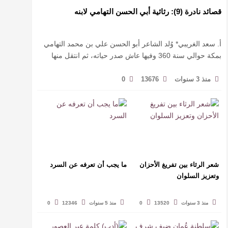
قصائد نادرة (9): رثائية أبي الحسن التهامي لابنه
أ. سعد الغريبي* وُلد الشاعر أبو الحسن علي بن محمد التهامي
بمكة حوالي سنة 360 وفيها عاش صدر حياته، ثم انتقل منها
حيث زار أقطارا إسلامية كثيرة يتكسب بمديح الأمراء، …
منذ 3 سنوات
13676
0
شعر الرثاء بين تفريغ الأحزان
ما يجب أن تعرفه عن السرد
وتعزيز السلوان
منذ 3 سنوات
13520
0
منذ 5 سنوات
12346
0