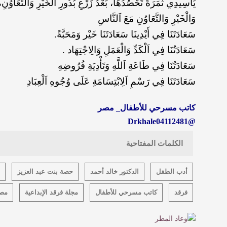
يَاسِيدِي ثَمَرَةً تَحْصُدُهَا، بَعْدُ زَرْعِ بُذُورِ اَلْخَيْرِ وَالتَّعَاوُنِ
وَالْخَيْرِ وَالتَّعَاوُنِ مَعَ اَلنَّاسِ
سَعَادَتَنَا فِي أَيْدِينَا سَعَادَتَنَا خَيْر وَمَحَبَّةً.
سَعَادَتُنَا فِي اَلْكَدِّ وَالْعَمَلِ وَالِاجْتِهَاد .
سَعَادَتُنَا فِي طَاعَةِ اَللَّهِ وَتَأْدِيَةِ فُرُوضِهِ
سَعَادَتَنَا فِي رَسْمِ اَلِابْتِسَامَةِ عَلَى وُجُوهِ اَلْعِبَادِ
كاتب مسرحي للأطفال_ مصر
@Drkhale04112481
الكلمات المفتاحية
أدب الطفل
الدكتور خالد أحمد
حصة بنت عبد العزيز
فرقد
كاتب مسرحي للأطفال
مجلة فرقد الإبداعية
مص