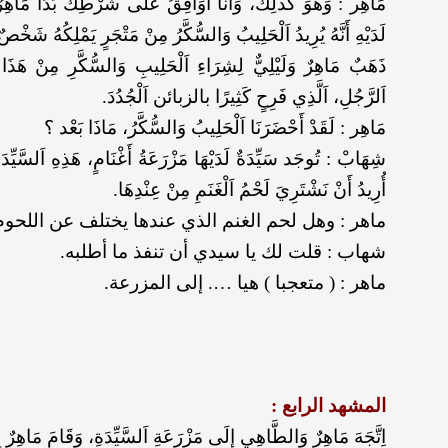
مَاهِر : وَهُوَ كَذَلِكَ، وَأَنَا أُوَافِقُ عَلَى شَرْطِكَ بَدَأَ مَاهِرٌ
لَدَيْهِ أَنَّهُ يُرِيدُ اَلْحَلِيبُ وَالسُّكَّرُ مِنْ مَتْجَرٍ يَمْلِكُهُ شَخْصٌ 
ذَهَبٌ مَاهِرٌ وَلَيْلِيٌّ لِشِرَاءِ اَلْحَلِيبِ وَالسُّكَّرِ مِنْ هَذَا 
اَلرَّجُلِ، اَلَّذِي فَرِحٍ كَثِيرًا بالزبائن اَلْجُدُدَ.
مَاهِر : لَقَدْ أَحْضَرَنَا اَلْحَلِيبُ وَالسُّكَّرُ، مَاذَا بَعْد ؟
شِهَابْ : تُوجَد سَيِّدَةٌ لَدَيْهَا مَزْرَعَةُ أَغْنَامٍ، هَذِهِ اَلسَّيِّدَة
أُرِيدُ أَنْ نَشْتَرِيَ لَحْمُ اَلْغَنَمِ مِنْ عِنْدِهَا.
ماهر : وهل لحم الغنم الذي عندها يختلف عن اللحوم
شهاب : قلت لك يا سيدي أن تنفذ ما أطلبه.
ماهر : ( متعجبا ) هيا …. إلى المزرعة.
المشهد الرابع :
اِتَّجَهَ مَاهِرٌ وَالطَّاهِي إِلَى مَزْرَعَةِ اَلسَّيِّدَةِ، وَقَامَ مَاهِرٌ