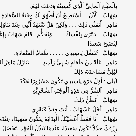
بِالْمَبْلَغِ اَلْمَالِيِّ اَلَّذِي كُسِيَتْهُ وَدَعَتْ لَهُمْ.
شِهَابْ : اَلْآنُ . . أَسْتَطِيعُ أَنْ أَطْهُوَ لَكَ وَجْبَةُ اَلسَّعَادَةِ اَل
مَاهِر : أَتَمَنَّى ذَلِكَ . . . وَلَكِنْ هَلْ تَعْتَقِدُ أَنَّنِي عِنْدَ تَنَا
شِهَابْ : سَتَرَى بِنَفْسِكَ . . . . وَتَحَكُّم . قَامَ شِهَابْ بِإِعْدَادِ اَ
لِيُصْبِحَ سَعِيدًا.
شِهَابْ : تُفَضِّلَ يَاسِيدِي . . . . . طَعَامُ اَلسَّعَادَةِ.
مَاهِر : يَالَهْ مِنْ طَعَامٍ شَهِيٍّ وَلَذِيذٍ . . . . تَنَاوُلٌ مَاهِرٌ
لَيْلِيٌّ مُسَاعَدَتَهُ ذَلِكَ.
لَيْلَى : أَوَّلُ مَرَّةٍ يَاسِيدِي تَكُون مَسْرُورًا هَكَذَا.
مَاهِر : اَلسِّرُّ فِي هَذِهِ اَلْوَجْبَةِ اَلسِّحْرِيَّةِ.
شِهَابْ : أَتَظُنُّ ذَلِكَ.
مَاهِر : أَجْلٌ يَاشَهَّابْ ، أَنْتَ فِعْلاً عَبْقَرِي.
شِهَابْ : أَنَا فَقَطْ أَعْطَيْتُكُ اَلْبِدَايَةَ لِتَكُونَ سَعِيدًا، عِنْدَ
رِزْقِكَ حَلَالاً تَكُونُ سَعِيدًا، عِنْدَمَا تَبْذُلُ اَلْجُهْدَ لِتَحْصُلَ ع