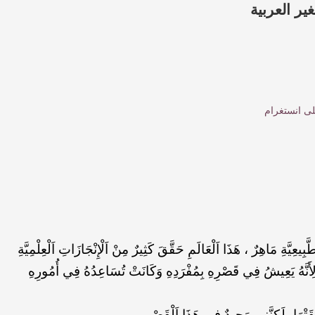
ير العربية
لى انستغرام
ِيَّةِ مَاهِرٌ ، هَذَا اَلْعَالَمِ حَقَّقَ كَثِيرٌ مِنْ اَلْإِنْجَازَاتِ اَلْعِلْمِيَّةِ
ِ ؛ لِأَنَّهُ يَعِيشُ فِي قَصْرِهِ بِمُفْرَدِهِ وَكَانَتْ تُسَاعِدُهُ فِي أُمُورِهِ
َقَتْهَا، لَكِنَّنِي وَحِيدٌ فِي هَذَا اَلْقَصْرِ.