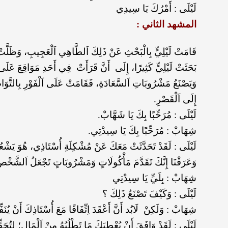
لَيْلَى : أَمْرُكَ يَا سِيدِي
المشهد الثاني :
قَامَتْ لَيْلِيٍّ بِالْبَحْثِ عَنْ ذَلِكَ اَلطَّاهِي اَلْعَجِيبِ، وَظَلّ
بَحَثَتْ لَيْلِيٍّ كَثِيرًا، إِلَى أَنَّ قَرَأَتْ فِي أَحَدِ مَوَاقِعَ عَلَ
وَيَصْنَعُ مَشْرُوبَاتِ اَلسَّعَادَةِ، فَقَامَتْ عَلَى اَلْفَوْرِ بِالتَّوَ
إِلَى اَلْقَصْرِ.
لَيْلَى : مُرَحِّبًا بِكَ يَا شَهَّابْ.
شِهَابْ : مُرَحِّبًا بِكَ يَا سِيدْتِي.
لَيْلَى : لَقَدْ تَحَدَّثَتْ مَعَكَ عَنْ مُشْكِلَةِ أُسْتَاذِي، هُوَ يَشْعُر
وَعَرَفْنَا إِنَّكَ تَقَدَّمَ مَأْكُولَاتٍ وَمَشْرُوبَاتٍ تَجْعَلُ اَلشّ
شِهَابْ : بِلَيِّ يَا سِيدْتِي
لَيْلَى : وَكَيْفَ تَصْنَعُ ذَلِكَ ؟
شِهَابْ : وَلَكِنْ لَابُد أَنَّ أَعْقَدَ اِتِّفَاقًا مَعَ أُسْتَاذِكَ أَنْ يُنَفّ
لَيْلَى : لَقَدْ وَافَقَ أَنْ يُعْطِيَكَ مَا تَطْلُبُهُ مِنْ اَلْمَالِ؛ لِتُحَقّ