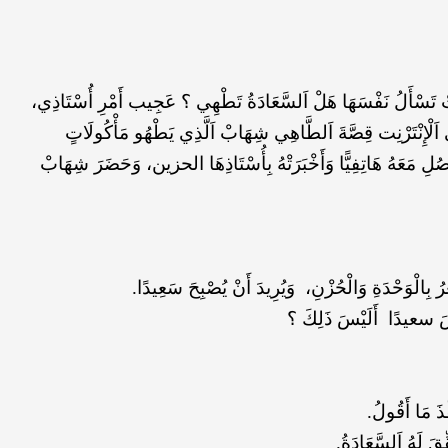
َتْ تَسْأَلُ نَفْسَهَا هَلْ اَلسَّعَادَةُ تَطْهِي ؟ عَجِيب أَمْرِ أُسْتَاذِي،
ى اَلْإِنْتَرْنِت قِصَّةَ اَلطَّاهِي شِهَابْ اَلَّذِي يَطْهُو مَأْكُولَاتٍ
اصُلِ مَعَهُ هَاتِفِيًّا وَأَخْبَرَتْهُ بِأُسْتَاذِهَا الحزين، وَحَضَرَ شِهَابْ
ُ بِالْوَحْدَةِ وَالْحُزْنِ، وَيُرِيدَ أَنْ يُصْبِحَ سَعِيدًا.
َخْصَ سعيدًا أَلَيْسَ ذَلِكَ ؟
ِذَ مَا أَقُولُ.
ِقَ لَهُ اَلسَّعَادَةُ.