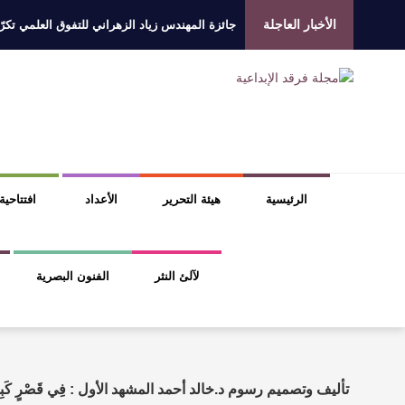
الأخبار العاجلة
جائزة المهندس زياد الزهراني للتفوق العلمي تكرّم
الروائي جابر محمد مدخلي: أحضر داخل رواياتي بحذ
​ اللون الأحمر وشاح سردية الأدب وسر رمزية ال
عتبات التأويل وقراءة التشكيل الصوفي والفلسفي
الرئيسية
هيئة التحرير
الأعداد
افتتاحية
لآلئ النثر
الفنون البصرية
تأليف وتصميم رسوم د.خالد أحمد المشهد الأول : فِي قَصْرٍ كَبِيرٍ ف