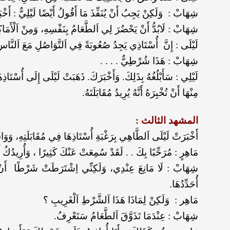
شِهَابْ : وَلَكِنْ يَجِبُ أَنْ يُنَفِّذَ مَا أَقُولُ أَيْضًا لَيْلِيٌّ : أ
شِهَابْ : لَابُدُّ أَنْ يَحْضُرَ لِي اَلطَّعَامُ بِنَفْسِهِ، وَمِنْ اَلْأَمَاكِن
لَيْلَى : إِنَّ أُسْتَاذِي يَجِدُ صُعُوبَةً فِي اَلتَّوَاصُلِ مَعَ اَلنَّا
شِهَابْ : هَذَا شُرْطِيٌّ . . . .
لَيْلِي : سَأَبْلُغُهُ بِذَلِكَ. وَأَخْبَرَكَ. ذَهَبَتْ لَيْلَى إِلَى أُسْت
مِنْهَا أَنْ تُخْبِرَهُ أَنَّهُ يُرِيدُ مُقَابَلَتَهُ.
المشهد الثالث :
أَخْبَرَتْ لَيْلَى اَلطَّاهِي بِرَغْبَةِ أُسْتَاذِهَا فِي مُقَابَلَتِهِ، وَوَاف
مَاهِرٍ : مُرَحِّبًا بِكَ . . لَقَدْ سُمِعَتْ عَنْكَ كَثِيرًا ، وَأُرِيدُكُ 
شِهَابْ : لَا مَانِعَ عِنْدِي، وَلَكِنِّي اِشْتَرَطَتْ شَرْطًا أَنْ تَ
أُحَدِّدُهَا.
مَاهِر : وَلَكِنْ لِمَاذَا هَذَا اَلشَّرْطِ اَلْغَرِيبِ ؟
شِهَابْ : عِنْدَمَا تَذَوَّقَ اَلطَّعَامُ سَتَعْرِفُ.