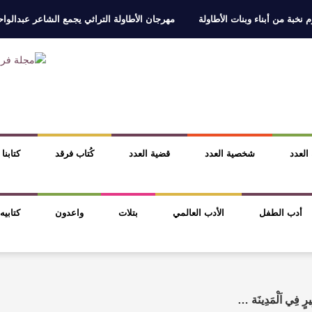
 نخبة من أبناء وبنات الأطاولة
مهرجان الأطاولة التراثي يجمع الشاعر عبدالوا
ر، والثقافة قوتنا الناعمة لمخاطبة العالم.
القيمة الأدبية بين استحقاق النص 
نصوص
آليات البناء الاستهلالي في رواية : ( على كف رتويت ) للدكتورة زينب الخ
 في “مملكة الله” للدكتور محمد بدوي
 العدد
شخصية العدد
قضية العدد
كُتاب فرقد
كتابنا
أدب الطفل
الأدب العالمي
بتلات
واعدون
كتابيه
ِي اَلْمَدِينَة …