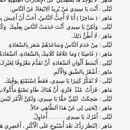
لَيْلَى : أَنْتَ يَا سِيدِي مَنْ يُرِيدُ اَلِابْتِعَادُ عَنْ اَلنَّاسِ.
مَاهِر : ( سَاخِرًا ) أَنَا لَا أُحِبُّ اَلنَّاسُ، أَحَبَّ أَنْ أَعِيشَ بِ
لَيْلَى : وَلَكِنَّ يَا سِيدِي أَنْتَ خَدَمَتْ اَلنَّاسَ بِعِلْمِكَ وَكُتُ
مَاهِر : لَا أَظُنُّ ذَلِكَ.
لَيْلَى : مِنْ خَدَمَ اَلنَّاسُ وَسَاعَدَهُمْ شَعَرَ بِالسَّعَادَةِ.
مَاهِر : ( غَاضِبًا ) وَمَا عَلَاقَةُ كَلَامِكَ بِالسَّعَادَةِ، اَلسَّعَادَ
لَيْلِي : أَبْسَطَ أَلْوَانِ اَلسَّعَادَةِ أَنَّ تَقَدُّمَ مَعْرُوفًا لِغَيْ
مَاهِر : أَشْعُرُ بِالضِّيقِ وَالْأَلَمِ.
لَيْلَى : لَا تُفَكِّرُ كَثِيرًا يَا سِيدِي، فَقَطْ اِسْتَمْتَعَ بِوَقْتِكَ.
مَاهِر : قَرَأَتْ مُنْذُ فَتْرَةٍ، أَنَّ هُنَاكَ طَاهٍِ يَصْنَعُ مَأْكُولَ
لَيْلَى : ضَحِكَتْ لَيْلِيٍّ حَقًّا يَا سِيدِي، وَلَكِنَّ اَلْأَمْرَ لَيْسَ 
مَاهِر : اِبْحَثِي لِي عَنْ هَذَا اَلطَّاهِي حَالاً.
لَيْلَى : أَمْرُكَ يَا سِيدِي . . . . . . أُحَاوِلُ.
مَاهِر : اِنْتَظَرَ رَدُّكَ بَعْدَ أُسْبُوعٍ عَلَى اَلْأَكْثَرِ ، أَحْضِرِي ه