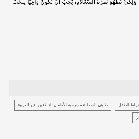
، وَلِكَيْ تَطْهُوَ ثَمَرَةُ اَلسَّعَادَةِ، يَجِبَ أَنْ تَكُونَ وَاعِيًا لِلْحُبِّ
دراما الطفل
طاهي السعادة مسرحية للأطفال الناطقين بغير العربية
ر