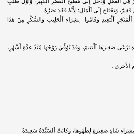
 فِي اَلْعَمَلِ وَدَخَلَ إِلَى مَطْبَخِ اَلْقَصْرِ اَلْكَبِيرِ، وَأَوَّلَ طَلَبِ
فَقِيرٌ، وَيَحْتَاجَ إِلَى اَلْمَالِ؛ لِأَنَّهُ فَقَدَ بَصَرُهُ.
اَلْمَتْجَرِ اَلْبَعِيدِ وَقَامُوا بِشِرَاءِ اَلْحَلِيبِ وَالسُّكَّرِ مِنْ هَذَا
ِ تَرْعَى صَغِيرَهَا اَلْيَتِيمَ، وَقَدْ تُوُفِّيَ زَوْجُهَا مُنْذُ عِدَّةِ أَشْهُرٍ،
 الأخرى .
 بِشِرَاءِ شَاةٍ صَغِيرَةٍ لِطَهْوِهَا، وَكَانَتْ اَلسَّيِّدَةُ سَعِيدَةٌ