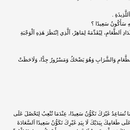
لَّذِيذَةِ .
وُلِهِ سَأَكُونُ سَعِيدًا ؟
لطَّعَامِ، لِيُقَدِّمَهُ لِمَاهِرْ، اَلَّذِي اِنْتَظَرَ هَذِهِ اَلْوَجْبَةِ
 اَلطَّعَامِ وَالشَّرَابِ وَهُوَ يَضْحَكُ وَمَسْرُورٌ جِدًّا، وَلَاحَظَتْ
مَا تُسَاعِدُ غَيْرَكَ تَكَوُّنُ سَعِيدًا، عِنْدَمَا تُتْعِبُ لِتَحْصُلَ عَلَى
َلَى طَعَامِكَ بِيَدَيْكَ لَا بِيَدِ غَيْرِكَ تَكَوُّنُ سَعِيدًا اَلسَّعَادَةَ