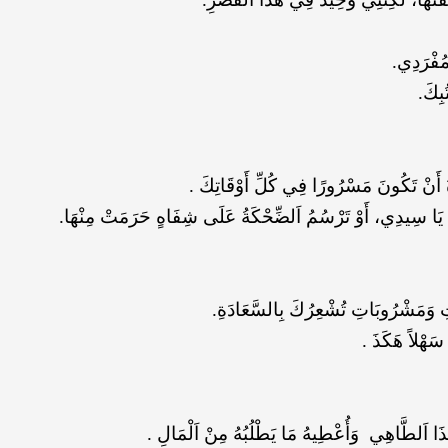
مُفْرَدِي.
بِكَ.
ةُ أَنْ تَكُونَ مَسْرُورًا فِي كُلِّ أَوْقَاتِكَ .
رِكَ يَا سِيدِي، أَوْ تَرْسُمُ اَلضِّحْكَةُ عَلَى شِفَاهٍ حَرَمَتْ مِنْهَا.
اتِ وَمَشْرُوبَاتِ تُشْعِرُكَ بِالسَّعَادَةِ.
سَهْلاً هَكَذَ .
َذَا اَلطَّاهِي وَأُعْطِيهُ مَا يَطْلُبُهُ مِنْ اَلْمَالِ .