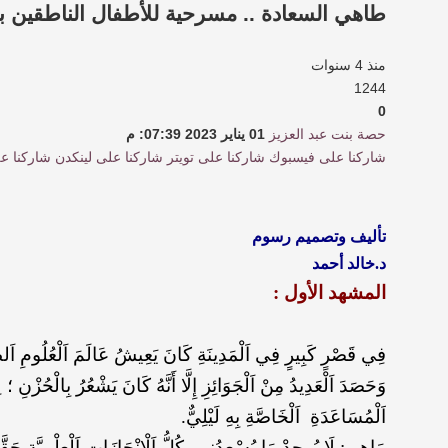
طاهي السعادة .. مسرحية للأطفال الناطقين بغ
منذ 4 سنوات
1244
0
حصة بنت عبد العزيز
01 يناير 2023 07:39: م
شاركنا على فيسبوك
شاركنا على تويتر
شاركنا على لينكدن
شاركنا ع
تأليف وتصميم رسوم
د.خالد أحمد
المشهد الأول :
فِي قَصْرٍ كَبِيرٍ فِي اَلْمَدِينَةِ كَانَ يَعِيشُ عَالَمَ اَلْعُلُومِ اَلطَّبِيع
وَحَصَدَ اَلْعَدِيدُ مِنْ اَلْجَوَائِزِ إِلَّا أَنَّهُ كَانَ يَشْعُرُ بِالْحُزْن
اَلْمُسَاعَدَةِ اَلْخَاصَّةِ بِهِ لَيْلِيٌّ.
مَاهِر : لَا يُوجِدْ مَا يُسْعِدُنِي كُلُّ اَلْإِنْجَازَاتِ اَلْعِلْمِيَّةِ حَقّ