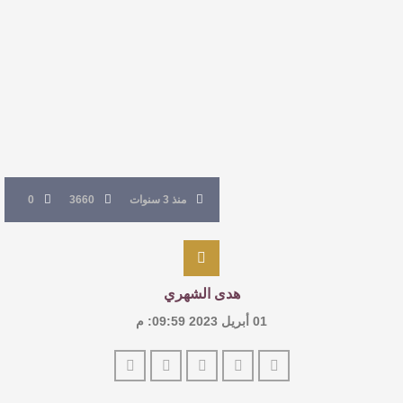
القيمة الأدبية بين استحقاق النص وسلطة الجائزة
​ اللون الأحمر وشاح سردية الأدب وسر رمزية
النصوص
آليات البناء الاستهلالي في رواية : ( على كف رتويت )
للدكتورة زينب الخضيري
منذ 3 سنوات
3660
0
هدى الشهري
01 أبريل 2023 09:59: م