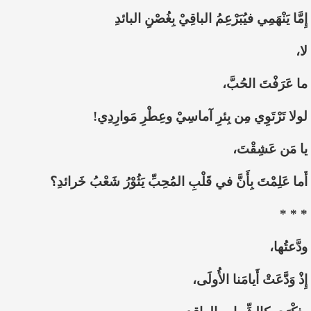
إِمَّا يَنْهَمِي فيُبَرْعِمُ الباقِيْ بِغُصْنِ البائدِ
لا،
ما عَرَفْتَ الحُبَّ،
لولا تَرْتَوِي مِن بِئرِ آماسِيْ وعِطْرِ مَوارِدِي!
يا مَن عَشِقْتَ،
أَما عَلِمْتَ بِأَنَّ في قَلْبِ المُحِبِّ يَثُوْرُ شَعْبُ خَرائدِ؟
* * *
ودَّعتُها،
إِذْ وَدَّعَتْ أَيامَنا الأُولَى،