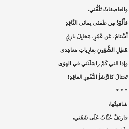
والعاصِفاتُ تَلُفُّني،
فأَلُوْذُ مِن ظَمَئي بِمائي النَّافِدِ
أَشْتامُ، عَن عُمُرٍ، مَخايِلَ بارِقٍ
هَطِلِ الشُّؤونِ بِعارِياتِ مَعاهِدي
وإذا التي كَمْ راسَلَتْني في الهوَى
تَختالُ كالرَّشَأِ النَّفُورِ العاقِدِ!
* * *
شافهتُها،
فارتَفَّ عُنَّابٌ عَلَى شَفَتي،