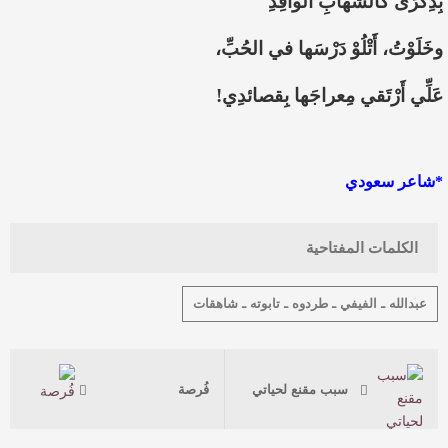
بِذِكْرَى كالشِّهابِ الواقِدِ
وخَلَوْتُ، أَتْلُوْ دَرْسَها في الحُبِّ،
عَلِّي أَرْتَقي مِعراجَها بِقصائدِي!
*شاعر سعودي
الكلمات المفتاحية
عبدالله ـ الفيفي ـ طردوه ـ تابوته ـ شاهقات
سبب مقنع لحياتي
فُرصة