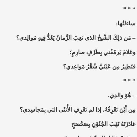
* * *
ساءلتُها:
– مَن ذلِكَ الشَّيخُ الذي تَعِبَ الزَّمانُ يَعُدُّ فِيهِ مَوالِدي؟
وعَلامَ يَرمُقُني بِطَرْفٍ صارِمٍ؛
فتَطِيرُ مِن عَيْنَيَّ شُقْرُ مَواعِدي؟
* * *
– هُوَ والدِي.
مِن أَيْنَ تَعْرِفُهُ، إذا لم تَعْرِفِ الأُنثَى التي بِمَجاسِدي؟
غادَرْتَهُ نَهْبَ الجُنُوْنِ بِصَحْصَحٍ