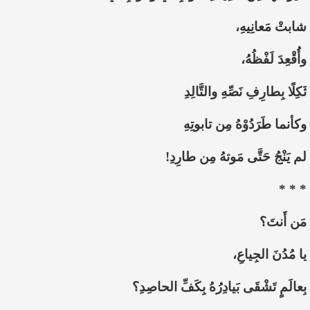
شابتْ مَعانِيهِ،
وأُقْعِدَ لَفْظُهُ،
ثَكِلًا بِطارِفِ نَصِّهِ والتَّالِدِ
وكأنما طَرَدُوْهُ مِن تابوتِهِ
لم يَنْجُ حَتَّى مَوتهُ مِن طارِدِ!
* * *
مَن أَنتَ؟
يا مُدُنَ الجِياعِ،
بِعالَمٍ تَشْقَى بَيادِرُهُ بِكَفِّ الحاصِدِ؟