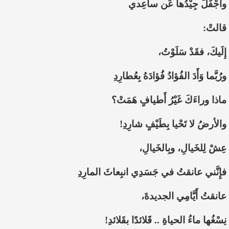
وأَجْفَلَ جِيْدُها عَن ساعِدي
قالتْ:
إِلَيكَ، فقَدْ سَلَوْتُ،
ورُبَّما وَأَدَ الفُؤادُ فُؤادَهُ بِعُطارِدِ
ماذا وراءَكَ غَيْرُ أَطيافٍ هَمَتْ؟
والأرضُ لا تَحْيا بِطَيْفٍ شارِدِ!
عِشْ لِلخَيالِ، وبِالخَيالِ،
فإِنَّني عانقتُ في جَسَدِي انبِعاثَ المارِدِ
عانقتُ أَيَّامِي الجديدةَ،
نِسْغُها ماءُ الحياةِ .. قَلائدًا بقَلائدِ!