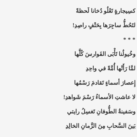
كسِيجارةٍ تَعْلُو دُخانا لَحظةً
لتَحُطُّ ساجِرَها بِحَتْفٍ راصِدِ!
* * *
وخُيولُنا تَأْبَى الفَوارسَ كُلَّها
لمَّا رَأَتْها أُمَّةً في واحِدِ
إِعصارَ أسماءٍ تَقادمَ رَسْمُها
لا عاشتِ الأسماءُ رَسْمَ شَواهدِ!
وسَفينةُ الطُّوفانِ تَغسِلُ رايتي
بَينَ السَّحابِ مِنَ الزَّمانِ الخالِدِ