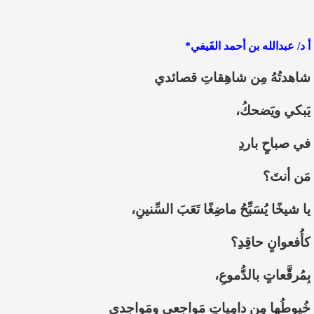
أ د/ عبدالله بن أحمد الفَيفي*
شاهدتُهُ مِن شاهِقاتِ قصائدي
يَبكي ويَضحكُ،
في صباحٍ باردِ
مَن أنتَ؟
يا شيخًا يُسَبِّحُ ماضِغًا تَعَبَ السِّنينِ،
كأُفعوانٍ حاقِدِ؟
بِمُرقَّعاتٍ بالدُّموعِ،
خُيوطُها مِن دامِياتِ مَواجِعي ومَواجِدي