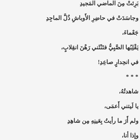
بَرِئتْ مِنَ الماضي المَجيدِ
وجاسَدَتْ في حاضِرِ الأَوباشِ ذُلَّ الماجِدِ
جَعْماءَ،
يَقْلِبُها الصَّبِيُّ فتَنْثَني رَهْنَ انقِلابٍ،
في انحِدارٍ صاعِدِ!
* * *
شاهدتُهُ،
يا لَيتني أَعمَى،
ولم أَرَ ما رأيتُ بِعَينِهِ مِن شاهِدِ
وإذا أنا،