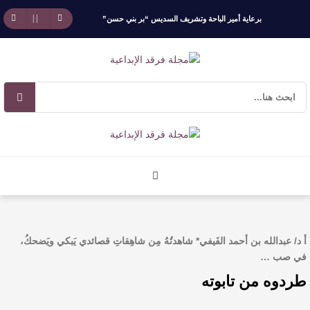
برعاية أمير الباحة وتشريف السديس “بر بني حسن”
تكرّم الفائزين بجائزة “رواد العمل التطوعي 4”
جائزة المهندس زياد الزهراني للتفوق العلمي تكرّم
نخبة من أبناء وبنات الأطاولة
مهرجان الأطاولة التراثي يجمع الشاعر عبدالواحد
بجمهوره
افتتاحية العدد 130
أ د/ عبدالله بن أحمد الفَيفي* شاهدتُهُ مِن شاهِقاتِ قصائدي يَبكي ويَضحكُ،
الروائي جابر محمد مدخلي: أحضر داخل رواياتي
في صب …
طردوه من تابوته
بحذر، والثقافة قوتنا الناعمة لمخاطبة العالم.