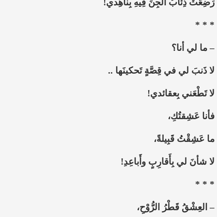
رَضِعَتْ ذِئابُ الجِنِّ فِيهِ بِناهِدي!
* * *
– ما لي أنا؟
لا ذَنبَ لي في قِصَّةٍ تَحكينَها ..
لا تَطْعَني بِعقائدي!
فأنا عَشِقتُكِ،
ما عَشِقْتُ قَبِيلةً،
لا شأنَ لي بِأَقارِبٍ وأَباعِدِ!
* * *
– العِشْقُ قَطْرُ الرُّوْحِ،