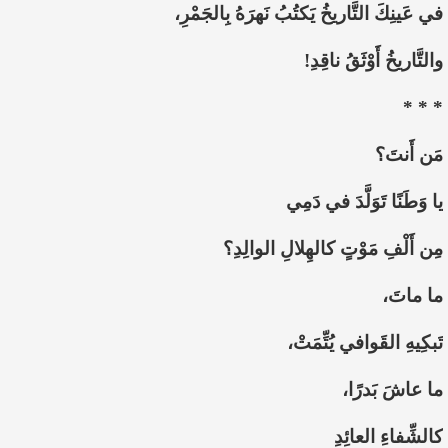
في عَينِكَ التَّاريخُ يَكتُبُ نَهرَهُ بِالجَمْرِ،
والتَّاريخُ أَوْثَقُ ناقِدِ!
* * *
مَن أَنتَ؟
يا وَطَنًا تَوَلَّدَ في دَمِي
مِن أَلْفِ مَوْتٍ كالهِلالِ الوالِدِ؟
ما ماتَ،
تَبكِيهِ القَوافي يُتِّمَتْ،
ما عاشَ بَدرًا،
كالشِّفاءِ العائِدِ