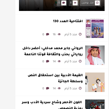
منذ يومين
8
0
افتتاحية العدد 130
منذ 5 أيام
16
0
الروائي جابر محمد مدخلي: أحضر داخل
رواياتي بحذر، والثقافة قوتنا الناعمة
لمخاطبة العالم.
منذ 5 أيام
14
0
القيمة الأدبية بين استحقاق النص
وسلطة الجائزة
منذ 5 أيام
14
0
​ اللون الأحمر وشاح سردية الأدب وسر
رمزية النصوص