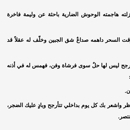
زلته هاجمته الوحوش الضارية باحثة عن وليمة فاخرة
ت السحر داهمه صداعٌ شق الجبين وخلّف له عقلاً قد
لتأرجح ليس لها حلٌ سوى فرشاة وفن، فهمس له في أذنه
ن.
ظر واشعر بك كل يوم بداخلي تتأرجح وبادٍ عليك الضجر،
تصر.