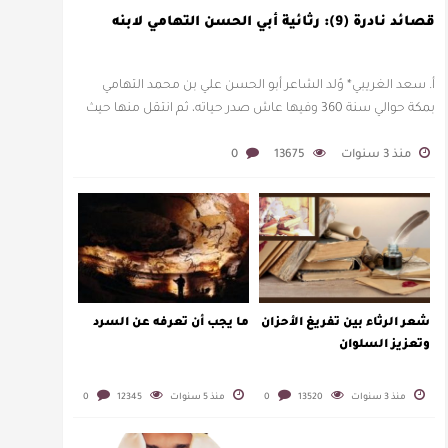
قصائد نادرة (9): رثائية أبي الحسن التهامي لابنه
أ. سعد الغريبي* وُلد الشاعر أبو الحسن علي بن محمد التهامي
بمكة حوالي سنة 360 وفيها عاش صدر حياته، ثم انتقل منها حيث
زار أقطارا إسلامية كثيرة يتكسب بمديح الأمراء، …
منذ 3 سنوات
13675
0
شعر الرثاء بين تفريغ الأحزان
ما يجب أن تعرفه عن السرد
وتعزيز السلوان
منذ 3 سنوات
13520
0
منذ 5 سنوات
12345
0