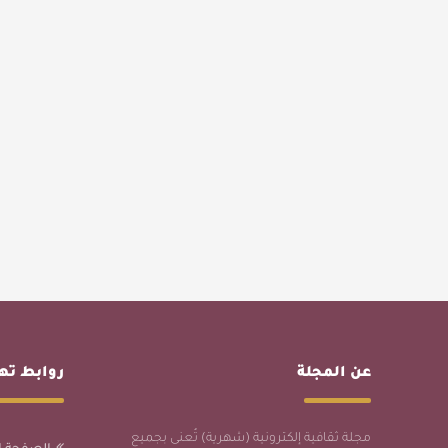
عن المجلة
روابط ت
مجلة ثقافية إلكترونية (شهرية) تُعنى بجميع