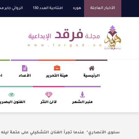
الأخبار العاجلة
ي يجمع الشاعر عبدالواحد بجمهوره
افتتاحية العدد 130
الروائي جابر محمد مد
الرئيسية
هيئة التحرير
الأعداد
اف
منبر الشعر
لآلئ النثر
الفنون البصري
سلوى الأنصاري* عندما تجرأ الفنان التشكيلي على عتمة ليله