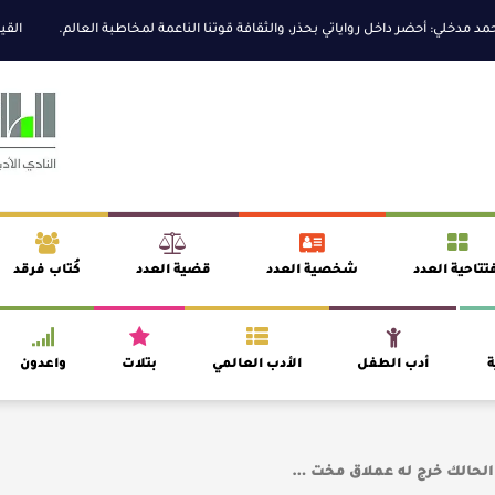
خلي: أحضر داخل رواياتي بحذر، والثقافة قوتنا الناعمة لمخاطبة العالم.
القيمة ال
تتاحية العدد
شخصية العدد
قضية العدد
كُتاب فرقد
ة
أدب الطفل
الأدب العالمي
بتلات
واعدون
 الحالك خرج له عملاق مخت …