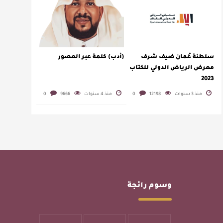
سلطنة عُمان ضيف شرف
(أدب) كلمة عبر العصور
معرض الرياض الدولي للكتاب
2023
منذ 3 سنوات
12198
0
منذ 4 سنوات
9666
0
وسوم رائجة