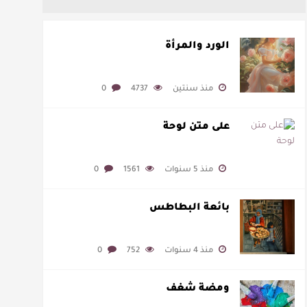
الورد والمرأة
منذ سنتين
4737
0
على متن لوحة
منذ 5 سنوات
1561
0
بائعة البطاطس
منذ 4 سنوات
752
0
ومضة شغف