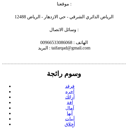
موقعنا :
الرياض الدائري الشرقي - حي الازدهار - الرياض 12488
وسائل الاتصال :
الهاتف : 00966533086068
البريد : taifarqad@gmail.com
وسوم رائجة
فرقد
آخره
آرائك
آفة
آمال
أبها
أبيات
أخلاق